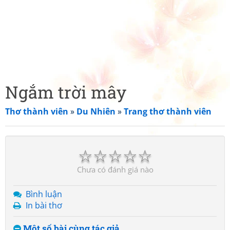
Ngắm trời mây
Thơ thành viên
»
Du Nhiên
»
Trang thơ thành viên
☆
☆
☆
☆
☆
Chưa có đánh giá nào
Bình luận
In bài thơ
Một số bài cùng tác giả