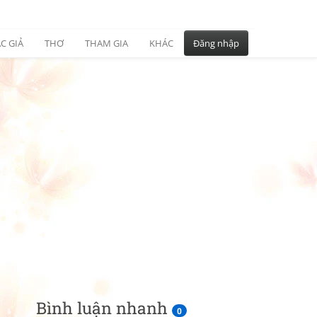
C GIẢ
THƠ
THAM GIA
KHÁC
Đăng nhập
Bình luận nhanh
0