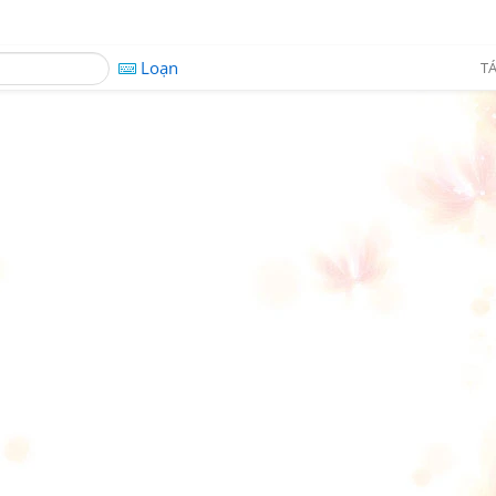
Loạn
TÁ