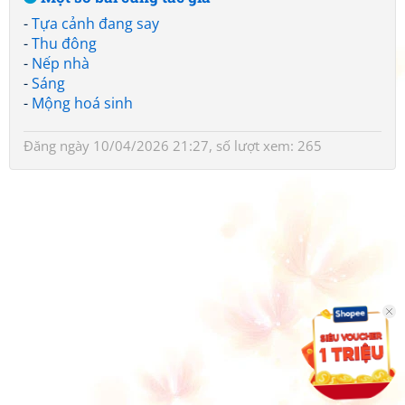
-
Tựa cảnh đang say
-
Thu đông
-
Nếp nhà
-
Sáng
-
Mộng hoá sinh
Đăng ngày 10/04/2026 21:27, số lượt xem: 265