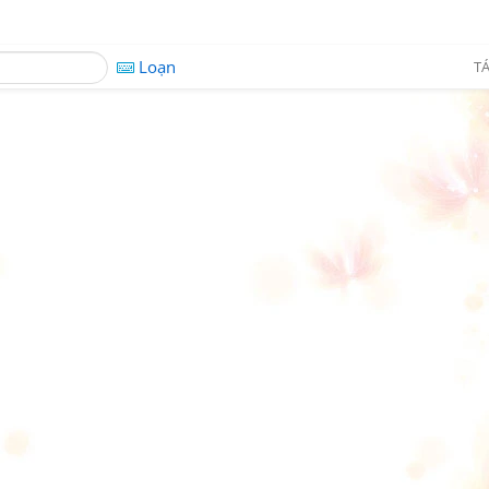
Loạn
TÁ