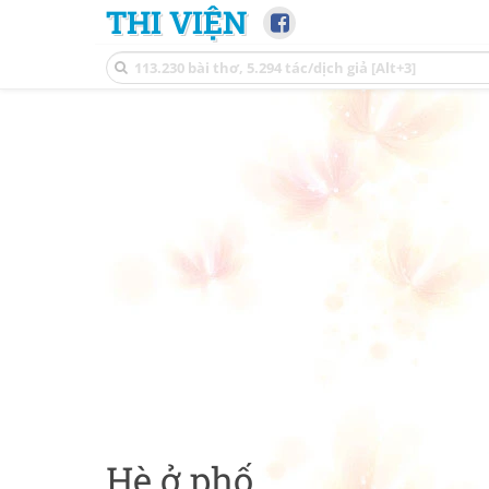
THI VIỆN
Hè ở phố