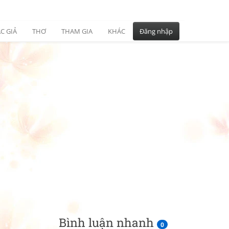
C GIẢ
THƠ
THAM GIA
KHÁC
Đăng nhập
Bình luận nhanh
0