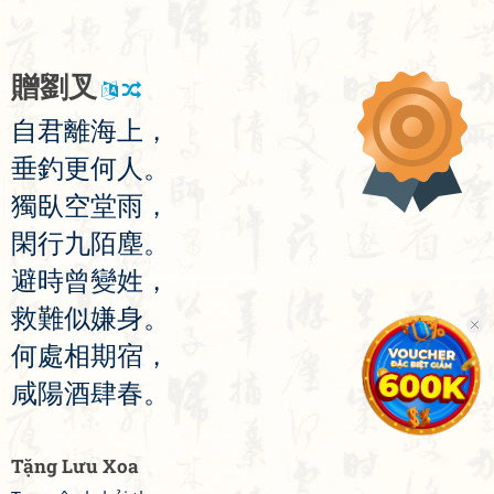
贈
劉
叉
自
君
離
海
上
，
垂
釣
更
何
人
。
獨
臥
空
堂
雨
，
閑
行
九
陌
塵
。
避
時
曾
變
姓
，
救
難
似
嫌
身
。
何
處
相
期
宿
，
咸
陽
酒
肆
春
。
Tặng Lưu Xoa