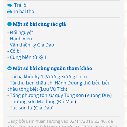
Trả lời
In bài thơ
Một số bài cùng tác giả
-
Đối nguyệt
-
Hạnh Viên
-
Văn thiền ký Giả Đảo
-
Cổ bi
-
Cùng biên từ kỳ 1
Một số bài cùng nguồn tham khảo
-
Tái hạ khúc kỳ 1
(
Vương Xương Linh
)
-
Tái thụ Liên châu chí Hành Dương thù Liễu Liễu
châu tống biệt
(
Lưu Vũ Tích
)
-
Tống phương tôn sư quy Tung sơn
(
Vương Duy
)
-
Thương sơn Ma đỗng
(
Đỗ Mục
)
-
Túc sơn tự
(
Giả Đảo
)
Đăng bởi
Lâm Xuân Hương
vào 02/11/2016 22:46, đã