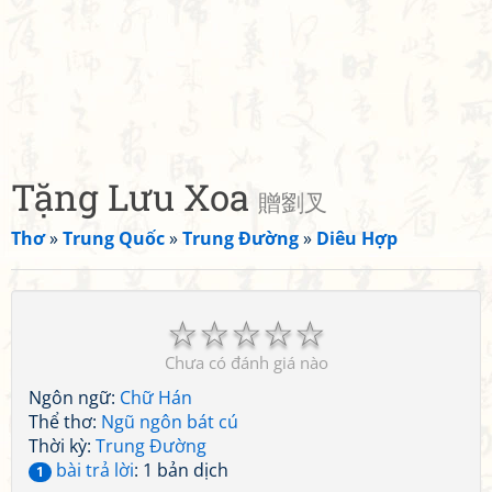
Tặng Lưu Xoa
贈劉叉
Thơ
»
Trung Quốc
»
Trung Đường
»
Diêu Hợp
☆
☆
☆
☆
☆
Chưa có đánh giá nào
Ngôn ngữ:
Chữ Hán
Thể thơ:
Ngũ ngôn bát cú
Thời kỳ:
Trung Đường
bài trả lời
: 1 bản dịch
1