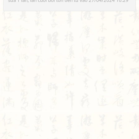
sửa 1 lần, lần cuối bởi
tôn tiền tử
vào 27/04/2024 10:29