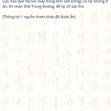
Lưu Xoa quê Hà Sóc (nay trong tỉnh Sơn Đông), có tài nhưng ở
ẩn, thi nhân thời Trung Đường, để lại 26 bài thơ.
[Thông tin 1 nguồn tham khảo đã được ẩn]