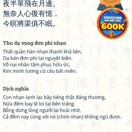
夜
半
單
飛
在
月
邊
。
無
奈
人
心
復
有
憶
，
今
暝
將
渠
俱
不
眠
。
Thu dạ vọng đơn phi nhạn
Thất quần hàn nhạn thanh khả liên,
Dạ bán đơn phi tại nguyệt biên.
Vô nại nhân tâm phục hữu ức,
Kim minh tương cừ câu bất miên.
Dịch nghĩa
Con nhạn lạnh lạc bầy tiếng thật đáng thương,
Nửa đêm bay lẻ loi tại bên trăng.
Bỗng dưng lòng người lại hoài nhớ,
Cả đêm nay cùng với nó (chim nhạn) không ngủ được.