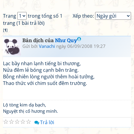
Trang
trong tổng số 1
Xếp theo:
trang (1 bài trả lời)
[
1
]
Bản dịch của
Như Quy
Gửi bởi
Vanachi
ngày 06/09/2008 19:27
Lạc bầy nhạn lạnh tiếng bi thương,
Nửa đêm lẻ bóng cạnh bên trăng.
Bỗng nhiên lòng người thêm hoài tưởng,
Thao thức với chim suốt đêm trường.
Lộ tòng kim dạ bạch,
Nguyệt thị cố hương minh.
☆
☆
☆
☆
☆
Trả lời