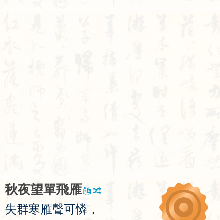
秋
夜
望
單
飛
雁
失
群
寒
雁
聲
可
憐
，