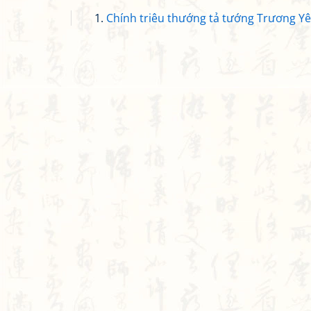
Chính triêu thướng tả tướng Trương Y