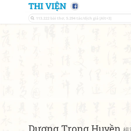
THI VIỆN
Dương Trọng Huyền
楊