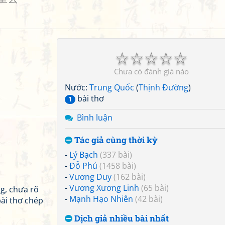
☆
☆
☆
☆
☆
Chưa có đánh giá nào
Nước:
Trung Quốc
(
Thịnh Đường
)
bài thơ
1
Bình luận
Tác giả cùng thời kỳ
-
Lý Bạch
(337 bài)
-
Đỗ Phủ
(1458 bài)
-
Vương Duy
(162 bài)
-
Vương Xương Linh
(65 bài)
, chưa rõ
-
Mạnh Hạo Nhiên
(42 bài)
bài thơ chép
Dịch giả nhiều bài nhất