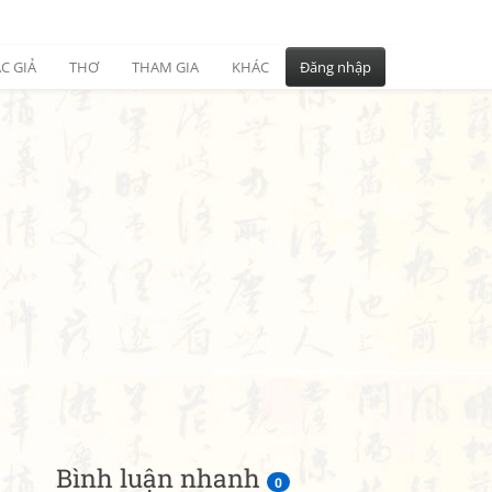
C GIẢ
THƠ
THAM GIA
KHÁC
Đăng nhập
Bình luận nhanh
0