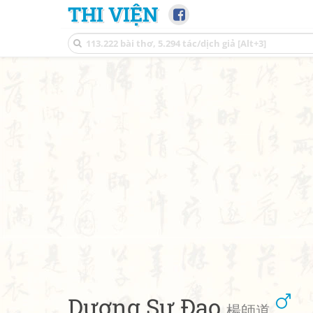
THI VIỆN
Dương Sư Đạo
楊師道