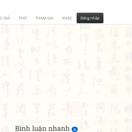
C GIẢ
THƠ
THAM GIA
KHÁC
Đăng nhập
Bình luận nhanh
0