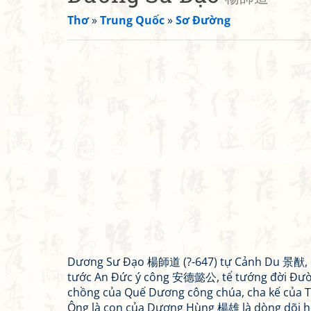
Thơ
»
Trung Quốc
»
Sơ Đường
Dương Sư Đạo 楊師道 (?-647) tự Cảnh Du 景猷,
tước An Đức ý công 安德懿公, tể tướng đời Đườ
chồng của Quế Dương công chúa, cha kế của T
Ông là con của Dương Hùng 楊雄 là dòng dõi h