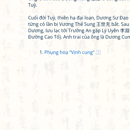
Tuỳ.
Cuối đời Tuỳ, thiên hạ đại loạn, Dương Sư Đạo
từng có lần bị Vương Thế Sung 王世充 bắt. Sau 
Dương, lưu lạc tới Trường An gặp Lý Uyên 李淵 
Đường Cao Tổ). Anh trai của ông là Dương C
Phụng hoạ “Vịnh cung”
2