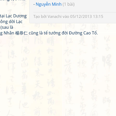
-
Nguyễn Minh
(1 bài)
 tại Lạc Dương
Tạo bởi
Vanachi
vào 05/12/2013 13:15
ông dời Lạc
(sau là
ung Nhân 楊恭仁 cũng là tể tướng đời Đường Cao Tổ.