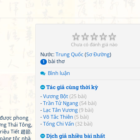
☆
☆
☆
☆
☆
Chưa có đánh giá nào
Nước:
Trung Quốc
(
Sơ Đường
)
bài thơ
1
Bình luận
Tác giả cùng thời kỳ
-
Vương Bột
(25 bài)
-
Trần Tử Ngang
(54 bài)
-
Lạc Tân Vương
(9 bài)
-
Võ Tắc Thiên
(5 bài)
 được phong
-
Tống Chi Vấn
(32 bài)
ng Thái Tông,
riệu Tiết 趙節.
Dịch giả nhiều bài nhất
oàng tộc nhà