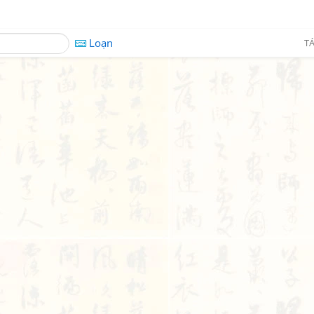
Loạn
TÁ