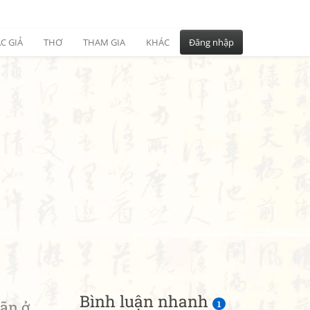
C GIẢ
THƠ
THAM GIA
KHÁC
Đăng nhập
Bình luận nhanh
ãn ở
1