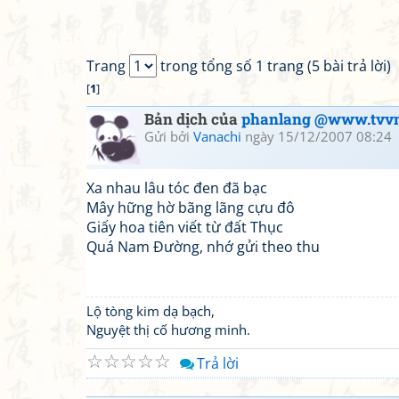
Trang
trong tổng số 1 trang (5 bài trả lời)
[
1
]
Bản dịch của
phanlang @www.tvvn
Gửi bởi
Vanachi
ngày 15/12/2007 08:24
Xa nhau lâu tóc đen đã bạc
Mây hững hờ bãng lãng cựu đô
Giấy hoa tiên viết từ đất Thục
Quá Nam Đường, nhớ gửi theo thu
Lộ tòng kim dạ bạch,
Nguyệt thị cố hương minh.
☆
☆
☆
☆
☆
Trả lời