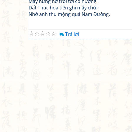
Mây hững hờ trôi tới cố hương.
Đất Thục hoa tiên ghi mấy chữ,
Nhớ anh thu mộng quá Nam Đường.
☆
☆
☆
☆
☆
Trả lời