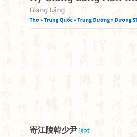
Giang Lăng
Thơ
»
Trung Quốc
»
Trung Đường
»
Dương Sĩ
寄
江
陵
韓
少
尹