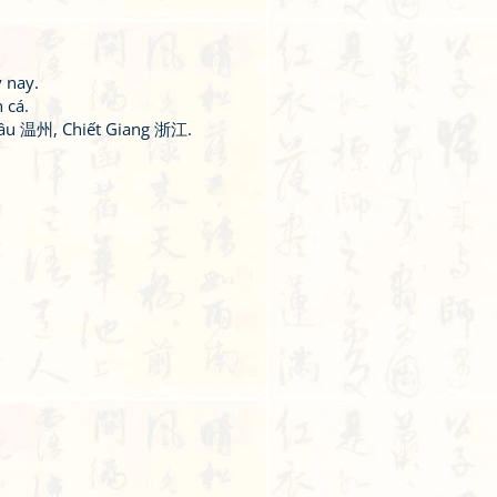
 nay.
 cá.
âu 温州, Chiết Giang 浙江.