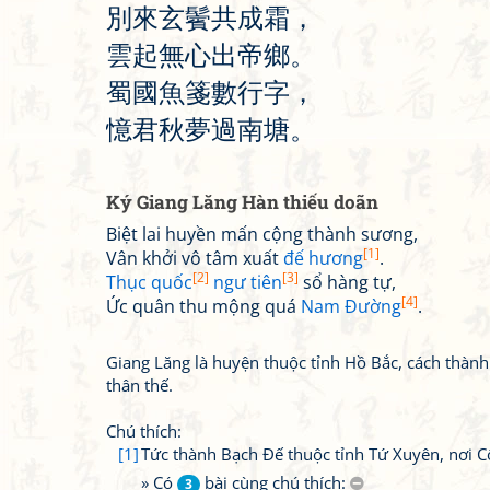
別
來
玄
鬢
共
成
霜
，
雲
起
無
心
出
帝
鄉
。
蜀
國
魚
箋
數
行
字
，
憶
君
秋
夢
過
南
塘
。
Ký Giang Lăng Hàn thiếu doãn
Biệt lai huyền mấn cộng thành sương,
[1]
Vân khởi vô tâm xuất
đế hương
.
[2]
[3]
Thục quốc
ngư tiên
sổ hàng tự,
[4]
Ức quân thu mộng quá
Nam Đường
.
Giang Lăng là huyện thuộc tỉnh Hồ Bắc, cách thà
thân thế.
Chú thích:
[1]
Tức thành Bạch Đế thuộc tỉnh Tứ Xuyên, nơi 
» Có
bài cùng chú thích:
3