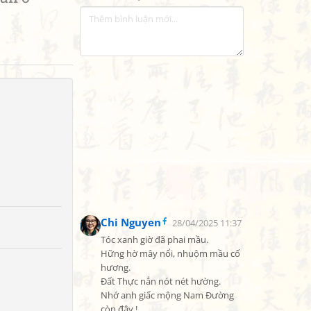
Chi Nguyen
28/04/2025 11:37
Tóc xanh giờ đã phai mầu.

Hững hờ mây nổi, nhuộm mầu cố 
hương.

Đất Thực nắn nót nét hường.

Nhớ anh giấc mộng Nam Đường 
còn đây !