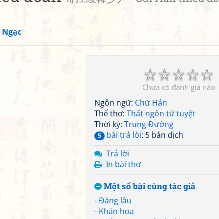
 Ngạc
☆
☆
☆
☆
☆
Chưa có đánh giá nào
Ngôn ngữ:
Chữ Hán
Thể thơ:
Thất ngôn tứ tuyệt
Thời kỳ:
Trung Đường
bài trả lời
: 5 bản dịch
5
Trả lời
In bài thơ
Một số bài cùng tác giả
-
Đăng lâu
-
Khán hoa