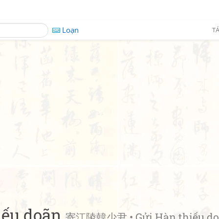
Loạn
TÁ
iếu doãn
寄江陵韓少尹 • Gửi Hàn thiếu do