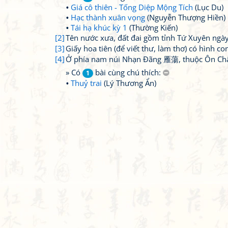
Giá cô thiên - Tống Diệp Mộng Tích
(Lục Du)
Hạc thành xuân vọng
(Nguyễn Thượng Hiền)
Tái hạ khúc kỳ 1
(Thường Kiến)
[2]
Tên nước xưa, đất đai gồm tỉnh Tứ Xuyên ngày
[3]
Giấy hoa tiên (để viết thư, làm thơ) có hình con
[4]
Ở phía nam núi Nhạn Đãng 雁蕩, thuộc Ôn Ch
» Có
bài cùng chú thích:
1
Thuỷ trai
(Lý Thương Ẩn)