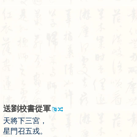
送
劉
校
書
從
軍
天
將
下
三
宮
，
星
門
召
五
戎
。