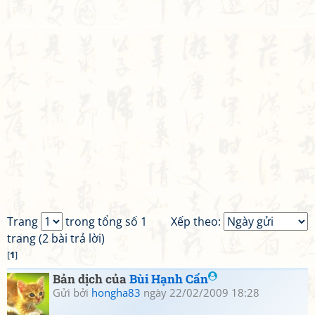
Trang
trong tổng số 1
Xếp theo:
trang (2 bài trả lời)
[
1
]
Bản dịch của
Bùi Hạnh Cẩn
Gửi bởi
hongha83
ngày 22/02/2009 18:28