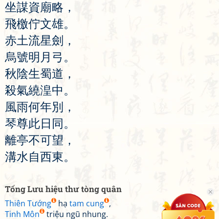
坐
謀
資
廟
略
，
飛
檄
佇
文
雄
。
赤
土
流
星
劍
，
烏
號
明
月
弓
。
秋
陰
生
蜀
道
，
殺
氣
繞
湟
中
。
風
雨
何
年
別
，
琴
尊
此
日
同
。
離
亭
不
可
望
，
溝
水
自
西
東
。
Tống Lưu hiệu thư tòng quân
Thiên Tướng
hạ
tam cung
,
Tinh Môn
triệu ngũ nhung.