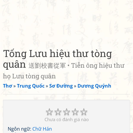
Tống Lưu hiệu thư tòng
quân
送劉校書從軍 • Tiễn ông hiệu thư
họ Lưu tòng quân
Thơ
»
Trung Quốc
»
Sơ Đường
»
Dương Quýnh
☆
☆
☆
☆
☆
Chưa có đánh giá nào
Ngôn ngữ:
Chữ Hán