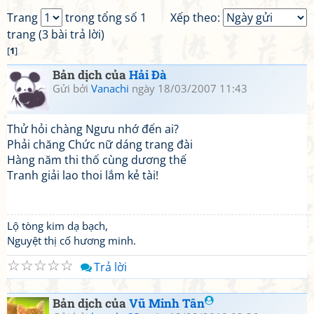
Trang
trong tổng số 1
Xếp theo:
trang (3 bài trả lời)
[
1
]
Bản dịch của
Hải Đà
Gửi bởi
Vanachi
ngày 18/03/2007 11:43
Thử hỏi chàng Ngưu nhớ đến ai?
Phải chăng Chức nữ dáng trang đài
Hàng năm thi thố cùng dương thế
Tranh giải lao thoi lắm kẻ tài!
Lộ tòng kim dạ bạch,
Nguyệt thị cố hương minh.
☆
☆
☆
☆
☆
Trả lời
Bản dịch của
Vũ Minh Tân