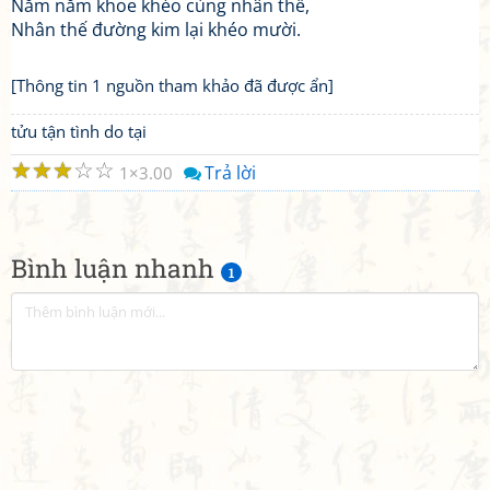
Năm năm khoe khéo cùng nhân thế,
Nhân thế đường kim lại khéo mười.
[Thông tin 1 nguồn tham khảo đã được ẩn]
tửu tận tình do tại
☆
☆
☆
☆
☆
Trả lời
1
3.00
Bình luận nhanh
1