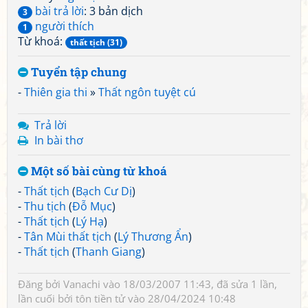
bài trả lời
: 3 bản dịch
3
người thích
1
Từ khoá:
thất tịch (31)
Tuyển tập chung
-
Thiên gia thi
»
Thất ngôn tuyệt cú
Trả lời
In bài thơ
Một số bài cùng từ khoá
-
Thất tịch
(
Bạch Cư Dị
)
-
Thu tịch
(
Đỗ Mục
)
-
Thất tịch
(
Lý Hạ
)
-
Tân Mùi thất tịch
(
Lý Thương Ẩn
)
-
Thất tịch
(
Thanh Giang
)
Đăng bởi
Vanachi
vào 18/03/2007 11:43, đã sửa 1 lần,
lần cuối bởi
tôn tiền tử
vào 28/04/2024 10:48