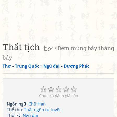
Thất tịch
七夕 • Đêm mùng bảy tháng
bảy
Thơ
»
Trung Quốc
»
Ngũ đại
»
Dương Phác
☆
☆
☆
☆
☆
Chưa có đánh giá nào
Ngôn ngữ:
Chữ Hán
Thể thơ:
Thất ngôn tứ tuyệt
Thời kỳ:
Ngũ đại