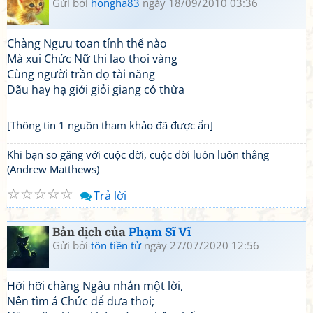
Gửi bởi
hongha83
ngày 18/09/2010 03:36
Chàng Ngưu toan tính thế nào
Mà xui Chức Nữ thi lao thoi vàng
Cùng người trần đọ tài năng
Dãu hay hạ giới giỏi giang có thừa
[Thông tin 1 nguồn tham khảo đã được ẩn]
Khi bạn so găng với cuộc đời, cuộc đời luôn luôn thắng
(Andrew Matthews)
☆
☆
☆
☆
☆
Trả lời
Bản dịch của
Phạm Sĩ Vĩ
Gửi bởi
tôn tiền tử
ngày 27/07/2020 12:56
Hỡi hỡi chàng Ngâu nhắn một lời,
Nên tìm ả Chức để đưa thoi;