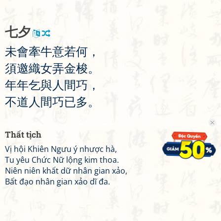
七
夕
未
會
牽
牛
意
若
何
，
須
邀
織
女
弄
金
梭
。
年
年
乞
與
人
間
巧
，
不
道
人
間
巧
已
多
。
Thất tịch
Vị hội Khiên Ngưu ý nhược hà,
Tu yêu Chức Nữ lộng kim thoa.
Niên niên khất dữ nhân gian xảo,
Bất đạo nhân gian xảo dĩ đa.