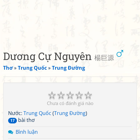
Dương Cự Nguyên
楊巨源
Thơ
»
Trung Quốc
»
Trung Đường
☆
☆
☆
☆
☆
Chưa có đánh giá nào
Nước:
Trung Quốc
(
Trung Đường
)
bài thơ
17
Bình luận