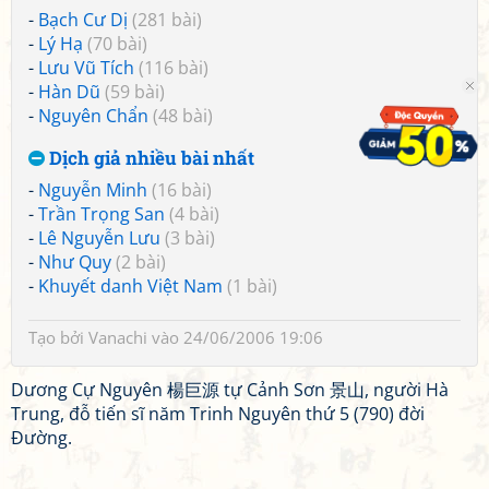
-
Bạch Cư Dị
(281 bài)
-
Lý Hạ
(70 bài)
-
Lưu Vũ Tích
(116 bài)
-
Hàn Dũ
(59 bài)
-
Nguyên Chẩn
(48 bài)
Dịch giả nhiều bài nhất
-
Nguyễn Minh
(16 bài)
-
Trần Trọng San
(4 bài)
-
Lê Nguyễn Lưu
(3 bài)
-
Như Quy
(2 bài)
-
Khuyết danh Việt Nam
(1 bài)
Tạo bởi
Vanachi
vào 24/06/2006 19:06
Dương Cự Nguyên 楊巨源 tự Cảnh Sơn 景山, người Hà
Trung, đỗ tiến sĩ năm Trinh Nguyên thứ 5 (790) đời
Đường.