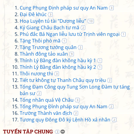
Cung Phụng Định pháp sư quy An Nam
3
Đại Đê khúc
3
Hoạ Luyện tú tài “Dương liễu”
10
Ký Giang Châu Bạch tư mã
2
Phú đắc Bá Ngạn liễu lưu từ Trịnh viên ngoại
1
Tặng Thôi phò mã
1
Tặng Trương tướng quân
2
Thành đông tảo xuân
9
Thính Lý Bằng đàn không hầu kỳ 1
1
Thính Lý Bằng đàn không hầu kỳ 2
1
Thôi nương thi
3
Tiết tư không tự Thanh Châu quy triều
2
Tống Đạm Công quy Tung Sơn Long Đàm tự táng
bản sư
2
Tống nhân quá Vệ Châu
3
Tống Phụng Đình pháp sư quy An Nam
2
Trường Thành văn địch
2
Tương quy Đông Đô ký Lệnh Hồ xá nhân
2
TUYỂN TẬP CHUNG
1