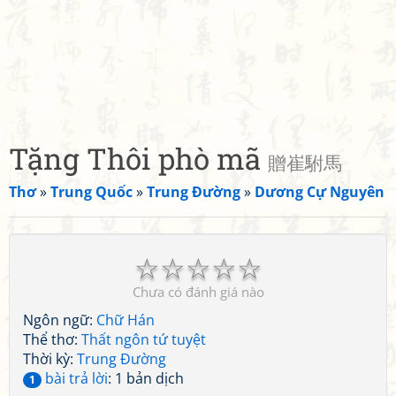
Tặng Thôi phò mã
贈崔駙馬
Thơ
»
Trung Quốc
»
Trung Đường
»
Dương Cự Nguyên
☆
☆
☆
☆
☆
Chưa có đánh giá nào
Ngôn ngữ:
Chữ Hán
Thể thơ:
Thất ngôn tứ tuyệt
Thời kỳ:
Trung Đường
bài trả lời
: 1 bản dịch
1