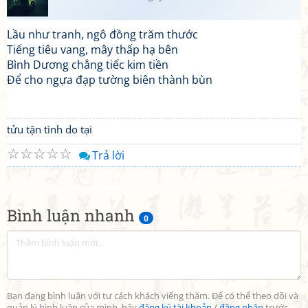
Lầu như tranh, ngô đồng trăm thước
Tiếng tiêu vang, mây thấp hạ bên
Bình Dương chẳng tiếc kim tiền
Để cho ngựa đạp tường biên thành bùn
tửu tận tình do tại
☆
☆
☆
☆
☆
Trả lời
Bình luận nhanh
0
Bạn đang bình luận với tư cách khách viếng thăm. Để có thể theo dõi và
quản lý bình luận của mình, hãy
đăng ký tài khoản
/
đăng nhập
trước.