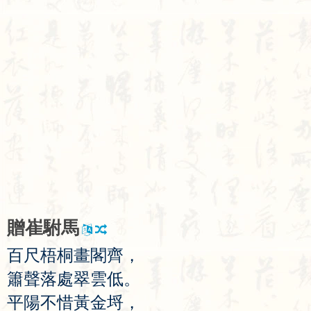
贈
崔
駙
馬
百
尺
梧
桐
畫
閣
齊
，
簫
聲
落
處
翠
雲
低
。
平
陽
不
惜
黃
金
埒
，