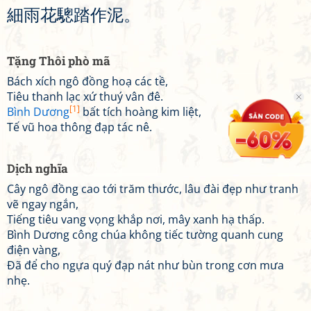
細
雨
花
驄
踏
作
泥
。
Tặng Thôi phò mã
Bách xích ngô đồng hoạ các tề,
Tiêu thanh lạc xứ thuý vân đê.
[1]
Bình Dương
bất tích hoàng kim liệt,
Tế vũ hoa thông đạp tác nê.
Dịch nghĩa
Cây ngô đồng cao tới trăm thước, lâu đài đẹp như tranh
vẽ ngay ngắn,
Tiếng tiêu vang vọng khắp nơi, mây xanh hạ thấp.
Bình Dương công chúa không tiếc tường quanh cung
điện vàng,
Đã để cho ngựa quý đạp nát như bùn trong cơn mưa
nhẹ.