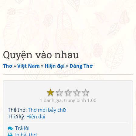
Quyện vào nhau
Thơ
»
Việt Nam
»
Hiện đại
»
Dáng Thơ
☆
☆
☆
☆
☆
1
1.00
Thể thơ:
Thơ mới bảy chữ
Thời kỳ:
Hiện đại
Trả lời
In bài thơ