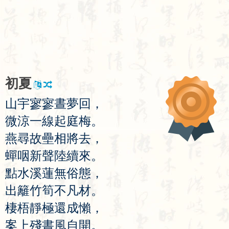
初
夏
山
宇
寥
寥
晝
夢
回
，
微
涼
一
線
起
庭
梅
。
燕
尋
故
壘
相
將
去
，
蟬
咽
新
聲
陸
續
來
。
點
水
溪
蓮
無
俗
態
，
出
籬
竹
筍
不
凡
材
。
棲
梧
靜
極
還
成
懶
，
案
上
殘
書
風
自
開
。