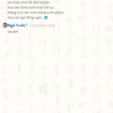
Ve nhàn nhã hát đến nơi tân

Hoa sen dưới suối nhan rời tục

Măng trúc rào vươn dáng vượt phàm

Dựa cội ngô đồng ngồi… 
Ngô Triết
13/12/2018 15:53
abcdef