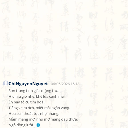
ChiNguyenNguyet
06/05/2026 15:18
Sơn trang tỉnh giấc mộng trưa.

Hiu hiu gió nhẹ, khẽ lùa cành mai.

Én bay tổ cũ tìm hoài.

Tiếng ve rả rích, miệt mài ngân vang.

Hoa sen thoát tục nhẹ nhàng.

Mầm măng mới nhú mơ màng dậu thưa.

Ngô đồng lười… 