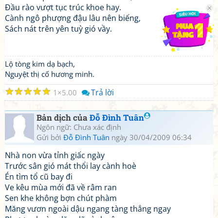
Đầu rào vượt tục trúc khoe hay.
Cành ngô phượng đậu lâu nên biếng,
Sách nát trên yên tuỳ gió vầy.
Lộ tòng kim dạ bạch,
Nguyệt thị cố hương minh.
☆
☆
☆
☆
☆
Trả lời
1
5.00
Bản dịch của
Đỗ Đình Tuân
Ngôn ngữ: Chưa xác định
Gửi bởi
Đỗ Đình Tuân
ngày 30/04/2009 06:34
Nhà non vừa tỉnh giấc ngày
Trước sân gió mát thổi lay cành hoè
Én tìm tổ cũ bay đi
Ve kêu mùa mới đã về râm ran
Sen khe không bợn chút phàm
Măng vươn ngoài dậu ngang tàng thẳng ngay