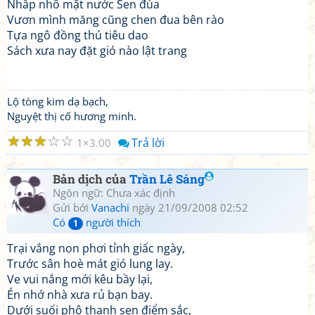
Nhấp nhô mặt nước Sen đùa
Vươn mình măng cũng chen đua bên rào
Tựa ngô đồng thú tiêu dao
Sách xưa nay đặt gió nào lật trang
Lộ tòng kim dạ bạch,
Nguyệt thị cố hương minh.
☆
☆
☆
☆
☆
Trả lời
1
3.00
Bản dịch của
Trần Lê Sáng
Ngôn ngữ: Chưa xác định
Gửi bởi
Vanachi
ngày 21/09/2008 02:52
Có
người thích
1
Trại vắng non phơi tỉnh giấc ngày,
Trước sân hoè mát gió lung lay.
Ve vui nắng mới kêu bầy lại,
Én nhớ nhà xưa rủ bạn bay.
Dưới suối phô thanh sen điểm sắc,