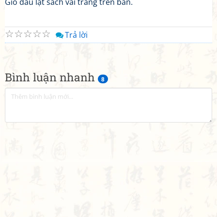
Gió đâu lật sách vài trang trên bàn.
☆
☆
☆
☆
☆
Trả lời
Bình luận nhanh
8