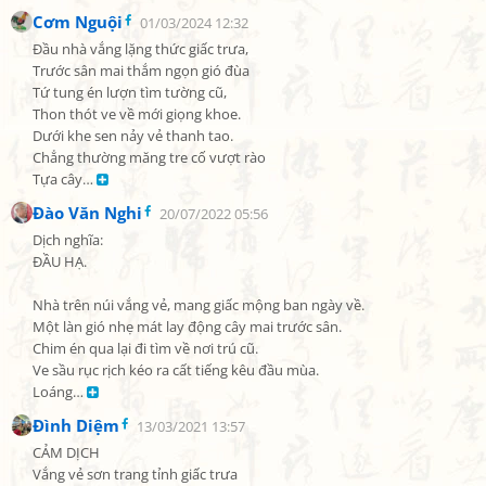
Cơm Nguội
01/03/2024 12:32
Đầu nhà vắng lặng thức giấc trưa,

Trước sân mai thắm ngọn gió đùa

Tứ tung én lượn tìm tường cũ,

Thon thót ve về mới giọng khoe.

Dưới khe sen nảy vẻ thanh tao.

Chẳng thường măng tre cố vượt rào

Tựa cây… 
Đào Văn Nghi
20/07/2022 05:56
Dịch nghĩa:

ĐẦU HẠ.

Nhà trên núi vắng vẻ, mang giấc mộng ban ngày về.

Một làn gió nhẹ mát lay động cây mai trước sân.

Chim én qua lại đi tìm về nơi trú cũ.

Ve sầu rục rịch kéo ra cất tiếng kêu đầu mùa.

Loáng… 
Đình Diệm
13/03/2021 13:57
CẢM DỊCH

Vắng vẻ sơn trang tỉnh giấc trưa
