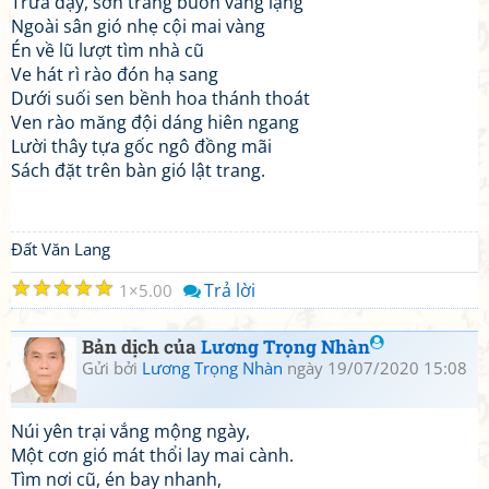
Trưa dậy, sơn trang buồn vắng lặng
Ngoài sân gió nhẹ cội mai vàng
Én về lũ lượt tìm nhà cũ
Ve hát rì rào đón hạ sang
Dưới suối sen bềnh hoa thánh thoát
Ven rào măng đội dáng hiên ngang
Lười thây tựa gốc ngô đồng mãi
Sách đặt trên bàn gió lật trang.
Đất Văn Lang
☆
☆
☆
☆
☆
Trả lời
1
5.00
Bản dịch của
Lương Trọng Nhàn
Gửi bởi
Lương Trọng Nhàn
ngày 19/07/2020 15:08
Núi yên trại vắng mộng ngày,
Một cơn gió mát thổi lay mai cành.
Tìm nơi cũ, én bay nhanh,