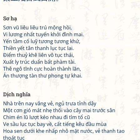
Sơ hạ
Sơn vũ liêu liêu trú mộng hồi,
Vi lương nhất tuyến khởi đình mai.
Yến tầm cố luỹ tương tương khứ,
Thiền yết tân thanh lục tục lai.
Điểm thuỷ khê liên vô tục thái,
Xuất ly trúc duẩn bất phàm tài.
Thê ngô tĩnh cực hoàn thành lãn,
Án thượng tàn thư phong tự khai.
Dịch nghĩa
Nhà trên nay vắng vẻ, ngủ trưa tỉnh dậy
Một cơn gió mát nhẹ thổi vào cây mai trước sân
Chim én lũ lượt kéo nhau đi tìm tổ cũ
Ve sầu lục tục bay về, cất tiếng kêu đầu mùa
Hoa sen dưới khe nhấp nhô mặt nước, vẻ thanh tao
thoát tục