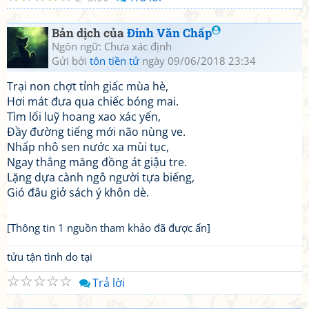
Bản dịch của
Đinh Văn Chấp
Ngôn ngữ: Chưa xác định
Gửi bởi
tôn tiền tử
ngày 09/06/2018 23:34
Trại non chợt tỉnh giấc mùa hè,
Hơi mát đưa qua chiếc bóng mai.
Tìm lối luỹ hoang xao xác yến,
Đầy đường tiếng mới não nùng ve.
Nhấp nhô sen nước xa mùi tục,
Ngay thẳng măng đồng át giậu tre.
Lặng dựa cành ngô người tựa biếng,
Gió đâu giở sách ý khôn dè.
[Thông tin 1 nguồn tham khảo đã được ẩn]
tửu tận tình do tại
☆
☆
☆
☆
☆
Trả lời