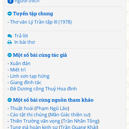
người thích
5
Tuyển tập chung
-
Thơ văn Lý Trần tập III (1978)
Trả lời
In bài thơ
Một số bài cùng tác giả
-
Xuân đán
-
Miết trì
-
Linh sơn tạp hứng
-
Giang đình tác
-
Đề Dương công Thuỷ Hoa đình
Một số bài cùng nguồn tham khảo
-
Thuật hoài
(
Phạm Ngũ Lão
)
-
Cáo tật thị chúng
(
Mãn Giác thiền sư
)
-
Thiên Trường vãn vọng
(
Trần Nhân Tông
)
-
Tụng giá hoàn kinh sư
(
Trần Quang Khải
)