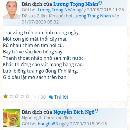
Bản dịch của
Lương Trọng Nhàn
Gửi bởi
Lương Trọng Nhàn
ngày 23/08/2018 11:25
Đã sửa 2 lần, lần cuối bởi
Lương Trọng Nhàn
vào
01/07/2020 05:32
Trại vắng trên non tỉnh mộng ngày,
Một cơn gió mát thổi cây mai.
Rủ nhau chim én tìm nơi cũ,
Bay tới ve sầu kêu tiếng say.
Thanh thoát nhấp nhô sen mặt nước,
Khác thường cao vút măng hàng rào.
Lười biếng tựa ngô đồng tĩnh lặng,
Gió đâu lật mở sách trên bàn.
☆
☆
☆
☆
☆
Trả lời
1
1.00
Bản dịch của
Nguyễn Bích Ngô
Ngôn ngữ: Chưa xác định
Gửi bởi
hongha83
ngày 27/09/2018 09:16