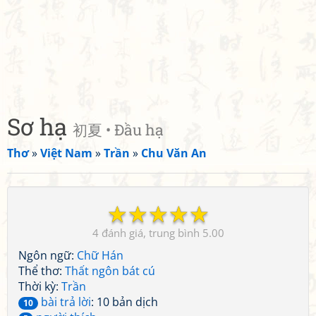
Sơ hạ
初夏 • Đầu hạ
Thơ
»
Việt Nam
»
Trần
»
Chu Văn An
☆
☆
☆
☆
☆
4
5.00
Ngôn ngữ:
Chữ Hán
Thể thơ:
Thất ngôn bát cú
Thời kỳ:
Trần
bài trả lời
: 10 bản dịch
10