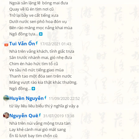
Ngoài sân lặng lẽ  bóng mai đưa

Quay về lũ én tìm nơi cũ

Trở lại bầy ve cất tiếng xưa

Dưới nước sen phô hoa đón vụ

Bên rào măng mọc nắng khai mùa

Ngô đồng tựa… 
Tui Vẫn Ổn
17/02/2021 01:43
Nhà trên vắng khách, tỉnh giấc trưa

Sân trước nhành mai, gió nhẹ đưa

Chim én háo hức tìm tổ cũ

Ve sầu nô nức tiếng giao mùa

Thanh tao một đóa sen trên nước

Măng vượt rào kia thật khác thường.

Ngô đồng… 
Huyền Nguyễn
11/09/2020 22:52
từ láy liêu liêu biểu thị ý nghĩa gì vậy ạ
Nguyễn Quê
31/07/2019 13:38
Nhà trên núi vắng mộng trưa tàn

Lay khẻ cành mai gió mát sang

Én lũ lượt bay tìm chốn cũ
