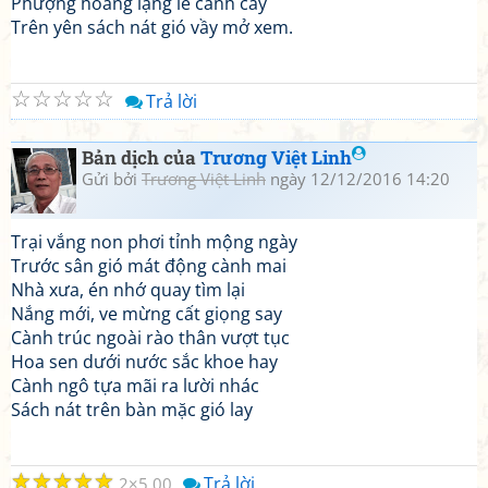
Phượng hoàng lặng lẽ cành cây
Trên yên sách nát gió vầy mở xem.
☆
☆
☆
☆
☆
Trả lời
Bản dịch của
Trương Việt Linh
Gửi bởi
Trương Việt Linh
ngày 12/12/2016 14:20
Trại vắng non phơi tỉnh mộng ngày
Trước sân gió mát động cành mai
Nhà xưa, én nhớ quay tìm lại
Nắng mới, ve mừng cất giọng say
Cành trúc ngoài rào thân vượt tục
Hoa sen dưới nước sắc khoe hay
Cành ngô tựa mãi ra lười nhác
Sách nát trên bàn mặc gió lay
☆
☆
☆
☆
☆
Trả lời
2
5.00