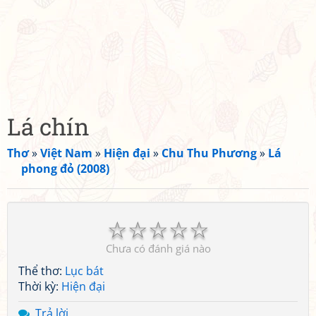
Lá chín
Thơ
»
Việt Nam
»
Hiện đại
»
Chu Thu Phương
»
Lá
phong đỏ (2008)
☆
☆
☆
☆
☆
Chưa có đánh giá nào
Thể thơ:
Lục bát
Thời kỳ:
Hiện đại
Trả lời