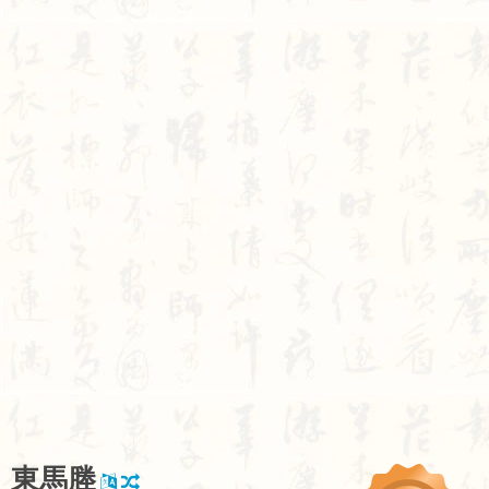
東
馬
塍