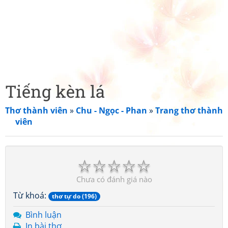
Tiếng kèn lá
Thơ thành viên
»
Chu - Ngọc - Phan
»
Trang thơ thành
viên
☆
☆
☆
☆
☆
Chưa có đánh giá nào
Từ khoá:
thơ tự do (196)
Bình luận
In bài thơ