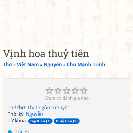
Vịnh hoa thuỷ tiên
Thơ
»
Việt Nam
»
Nguyễn
»
Chu Mạnh Trinh
☆
☆
☆
☆
☆
Chưa có đánh giá nào
Thể thơ:
Thất ngôn tứ tuyệt
Thời kỳ:
Nguyễn
Từ khoá:
tập Kiều (7)
thuỷ tiên (5)
Trả lời