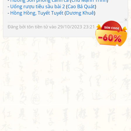
-
Hương Sơn phong cảnh ca
(
Chu Mạnh Trinh
)
-
Uống rượu tiêu sầu bài 2
(
Cao Bá Quát
)
-
Hồng Hồng, Tuyết Tuyết
(
Dương Khuê
)
Đăng bởi
tôn tiền tử
vào 29/10/2023 23:21