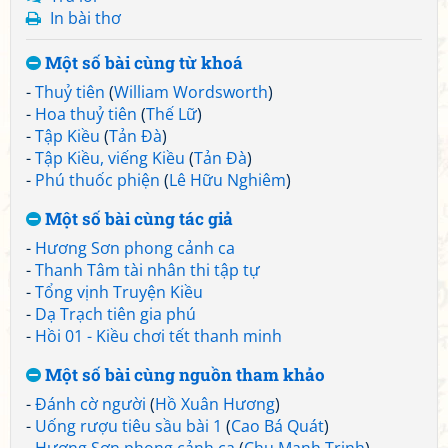
In bài thơ
Một số bài cùng từ khoá
-
Thuỷ tiên
(
William Wordsworth
)
-
Hoa thuỷ tiên
(
Thế Lữ
)
-
Tập Kiều
(
Tản Đà
)
-
Tập Kiều, viếng Kiều
(
Tản Đà
)
-
Phú thuốc phiện
(
Lê Hữu Nghiêm
)
Một số bài cùng tác giả
-
Hương Sơn phong cảnh ca
-
Thanh Tâm tài nhân thi tập tự
-
Tổng vịnh Truyện Kiều
-
Dạ Trạch tiên gia phú
-
Hồi 01 - Kiều chơi tết thanh minh
Một số bài cùng nguồn tham khảo
-
Đánh cờ người
(
Hồ Xuân Hương
)
-
Uống rượu tiêu sầu bài 1
(
Cao Bá Quát
)