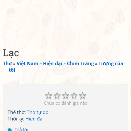
Lạc
Thơ
»
Việt Nam
»
Hiện đại
»
Chim Trắng
»
Tượng của
tôi
☆
☆
☆
☆
☆
Chưa có đánh giá nào
Thể thơ:
Thơ tự do
Thời kỳ:
Hiện đại
Trả lời