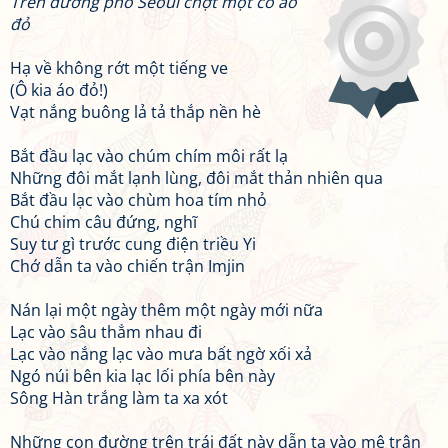
Trên đường phố Seoul chợt một cô áo
đỏ
Hạ về không rớt một tiếng ve
(Ô kia áo đỏ!)
Vạt nắng buông lả tả thắp nền hè
Bắt đầu lạc vào chúm chím môi rất lạ
Những đôi mắt lạnh lùng, đôi mắt thản nhiên qua
Bắt đầu lạc vào chùm hoa tím nhỏ
Chú chim câu đứng, nghĩ
Suy tư gì trước cung điện triều Yi
Chớ dẫn ta vào chiến trận Imjin
Nán lại một ngày thêm một ngày mới nữa
Lạc vào sâu thẳm nhau đi
Lạc vào nắng lạc vào mưa bất ngờ xối xả
Ngó núi bên kia lạc lối phía bên này
Sông Hàn trắng làm ta xa xót
Những con đường trên trái đất này dẫn ta vào mê trận