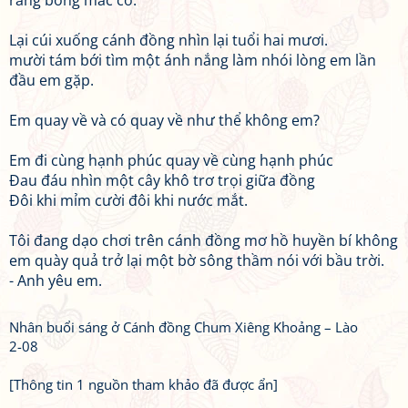
ràng bông mắc cỡ.
Lại cúi xuống cánh đồng nhìn lại tuổi hai mươi.
mười tám bới tìm một ánh nắng làm nhói lòng em lần
đầu em gặp.
Em quay về và có quay về như thể không em?
Em đi cùng hạnh phúc quay về cùng hạnh phúc
Đau đáu nhìn một cây khô trơ trọi giữa đồng
Đôi khi mỉm cười đôi khi nước mắt.
Tôi đang dạo chơi trên cánh đồng mơ hồ huyền bí không
em quày quả trở lại một bờ sông thầm nói với bầu trời.
- Anh yêu em.
Nhân buổi sáng ở Cánh đồng Chum Xiêng Khoảng – Lào
2-08
[Thông tin 1 nguồn tham khảo đã được ẩn]