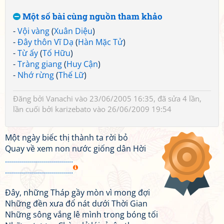
Một số bài cùng nguồn tham khảo
-
Vội vàng
(
Xuân Diệu
)
-
Đây thôn Vĩ Dạ
(
Hàn Mặc Tử
)
-
Từ ấy
(
Tố Hữu
)
-
Tràng giang
(
Huy Cận
)
-
Nhớ rừng
(
Thế Lữ
)
Đăng bởi
Vanachi
vào 23/06/2005 16:35, đã sửa 4 lần,
lần cuối bởi
karizebato
vào 26/06/2009 19:54
Một ngày biếc thị thành ta rời bỏ
Quay về xem non nước giống dân Hời
..................................
..................................
Đây, những Tháp gầy mòn vì mong đợi
Những đền xưa đổ nát dưới Thời Gian
Những sông vắng lê mình trong bóng tối