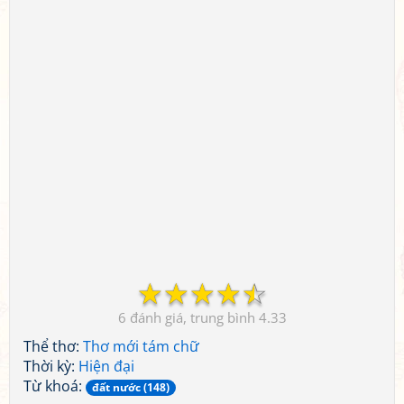
☆
☆
☆
☆
☆
6
4.33
Thể thơ:
Thơ mới tám chữ
Thời kỳ:
Hiện đại
Từ khoá:
đất nước (148)