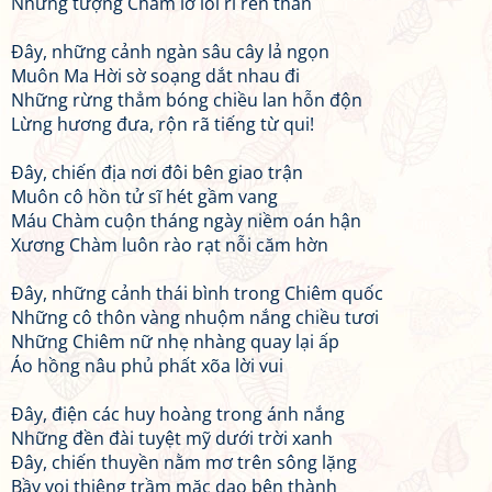
Những tượng Chàm lở lói rỉ rên than
Đây, những cảnh ngàn sâu cây lả ngọn
Muôn Ma Hời sờ soạng dắt nhau đi
Những rừng thẳm bóng chiều lan hỗn độn
Lừng hương đưa, rộn rã tiếng từ qui!
Đây, chiến địa nơi đôi bên giao trận
Muôn cô hồn tử sĩ hét gầm vang
Máu Chàm cuộn tháng ngày niềm oán hận
Xương Chàm luôn rào rạt nỗi căm hờn
Đây, những cảnh thái bình trong Chiêm quốc
Những cô thôn vàng nhuộm nắng chiều tươi
Những Chiêm nữ nhẹ nhàng quay lại ấp
Áo hồng nâu phủ phất xõa lời vui
Đây, điện các huy hoàng trong ánh nắng
Những đền đài tuyệt mỹ dưới trời xanh
Đây, chiến thuyền nằm mơ trên sông lặng
Bầy voi thiêng trầm mặc dạo bên thành