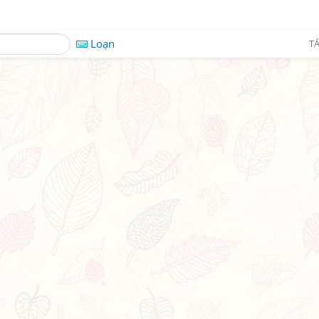
Loạn
TÁ