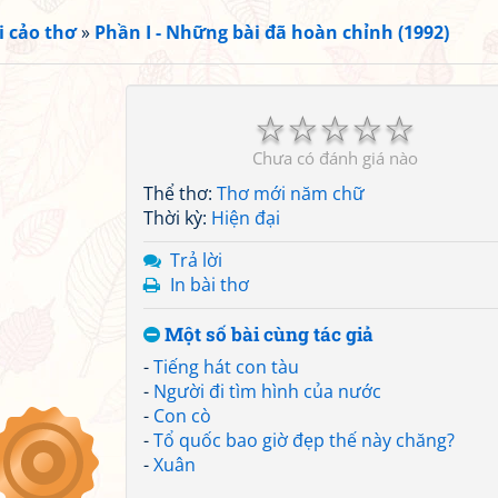
i cảo thơ
»
Phần I - Những bài đã hoàn chỉnh (1992)
☆
☆
☆
☆
☆
Chưa có đánh giá nào
Thể thơ:
Thơ mới năm chữ
Thời kỳ:
Hiện đại
Trả lời
In bài thơ
Một số bài cùng tác giả
-
Tiếng hát con tàu
-
Người đi tìm hình của nước
-
Con cò
-
Tổ quốc bao giờ đẹp thế này chăng?
-
Xuân