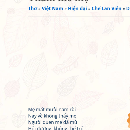
Thơ
»
Việt Nam
»
Hiện đại
»
Chế Lan Viên
»
D
Mẹ mất mười năm rồi
Nay về không thấy mẹ
Người quen mẹ đã mù
Hỏi đường, không thể trỏ.