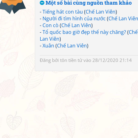
Một số bài cùng nguồn tham khảo
-
Tiếng hát con tàu
(
Chế Lan Viên
)
-
Người đi tìm hình của nước
(
Chế Lan Viê
-
Con cò
(
Chế Lan Viên
)
-
Tổ quốc bao giờ đẹp thế này chăng?
(
Chế
Lan Viên
)
-
Xuân
(
Chế Lan Viên
)
Đăng bởi
tôn tiền tử
vào 28/12/2020 21:14