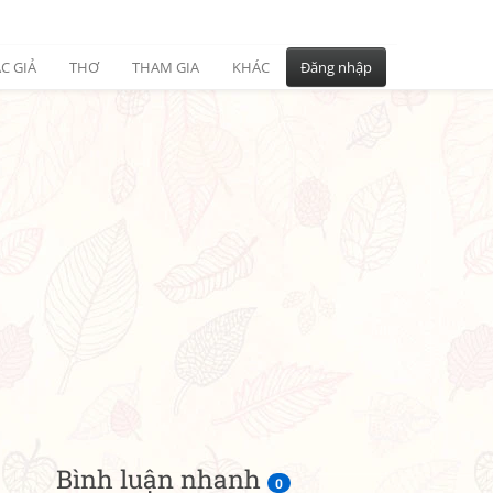
C GIẢ
THƠ
THAM GIA
KHÁC
Đăng nhập
Bình luận nhanh
0