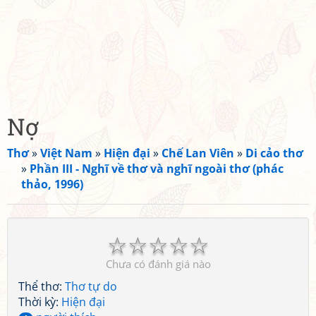
Nợ
Thơ
»
Việt Nam
»
Hiện đại
»
Chế Lan Viên
»
Di cảo thơ
»
Phần III - Nghĩ về thơ và nghĩ ngoài thơ (phác
thảo, 1996)
☆
☆
☆
☆
☆
Chưa có đánh giá nào
Thể thơ:
Thơ tự do
Thời kỳ:
Hiện đại