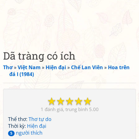
Dã tràng có ích
Thơ
»
Việt Nam
»
Hiện đại
»
Chế Lan Viên
»
Hoa trên
đá I (1984)
☆
☆
☆
☆
☆
1
5.00
Thể thơ:
Thơ tự do
Thời kỳ:
Hiện đại
người thích
5