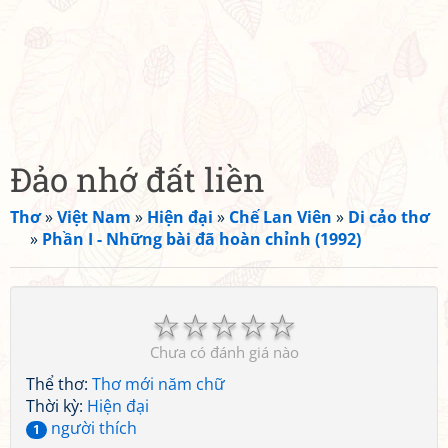
Đảo nhớ đất liền
Thơ
»
Việt Nam
»
Hiện đại
»
Chế Lan Viên
»
Di cảo thơ
»
Phần I - Những bài đã hoàn chỉnh (1992)
☆
☆
☆
☆
☆
Chưa có đánh giá nào
Thể thơ:
Thơ mới năm chữ
Thời kỳ:
Hiện đại
người thích
1