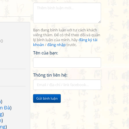
Bạn đang bình luận với tư cách khách
viếng thăm. Để có thể theo dõi và quản
lý bình luận của mình, hãy
đăng ký tài
00
khoản
/
đăng nhập
trước.
Tên của bạn:
Thông tin liên hệ:
Gửi bình luận
à
)
n Đà
)
g
)
n
)
ảng
)