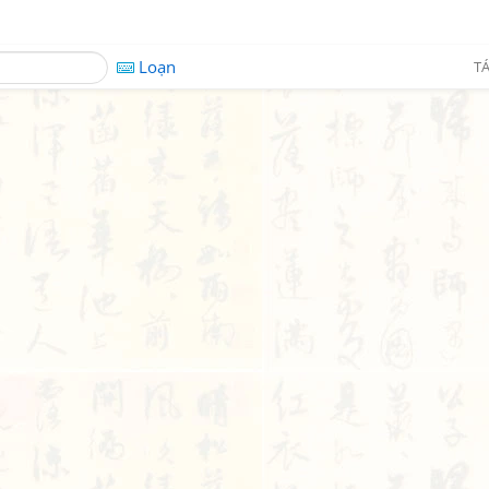
Loạn
TÁ