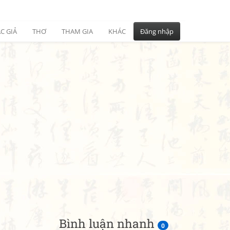
C GIẢ
THƠ
THAM GIA
KHÁC
Đăng nhập
Bình luận nhanh
0