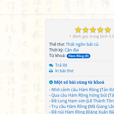
h
☆
☆
☆
☆
☆
1
5.
Thể thơ:
Thất ngôn bát cú
Thời kỳ:
Cận đại
Từ khoá:
Hàm Rồng (8)
Trả lời
In bài thơ
Một số bài cùng từ khoá
-
Nhớ cảnh cầu Hàm Rồng
(
Tản Đ
-
Qua cầu Hàm Rồng hứng bút
(
Tả
-
Đề Long Hạm sơn
(
Lê Thánh Tôn
-
Trụ cầu Hàm Rồng
(
Mã Giang Lâ
-
Đề núi Hàm Rồng
(
Đặng Xuân B