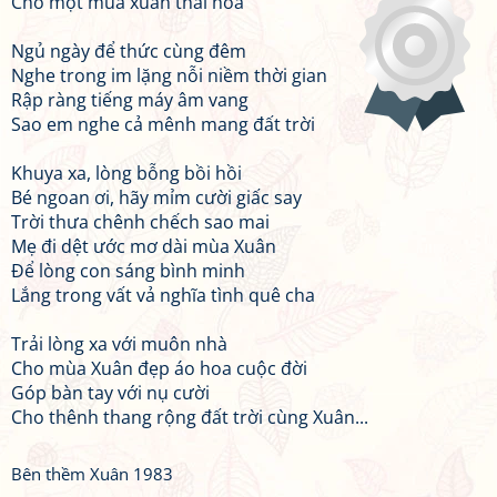
Cho một mùa xuân thái hoà
Ngủ ngày để thức cùng đêm
Nghe trong im lặng nỗi niềm thời gian
Rập ràng tiếng máy âm vang
Sao em nghe cả mênh mang đất trời
Khuya xa, lòng bỗng bồi hồi
Bé ngoan ơi, hãy mỉm cười giấc say
Trời thưa chênh chếch sao mai
Mẹ đi dệt ước mơ dài mùa Xuân
Để lòng con sáng bình minh
Lắng trong vất vả nghĩa tình quê cha
Trải lòng xa với muôn nhà
Cho mùa Xuân đẹp áo hoa cuộc đời
Góp bàn tay với nụ cười
Cho thênh thang rộng đất trời cùng Xuân...
Bên thềm Xuân 1983