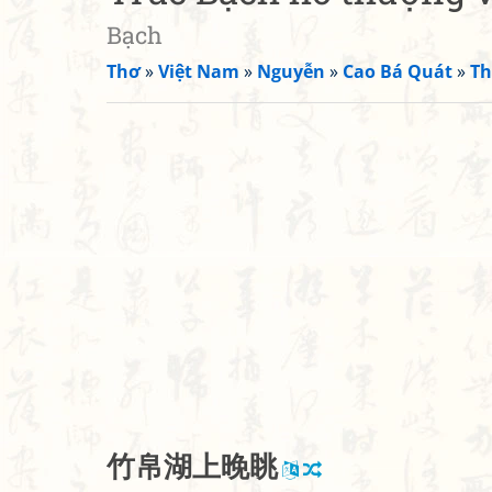
Bạch
Thơ
»
Việt Nam
»
Nguyễn
»
Cao Bá Quát
»
Th
竹
帛
湖
上
晚
眺