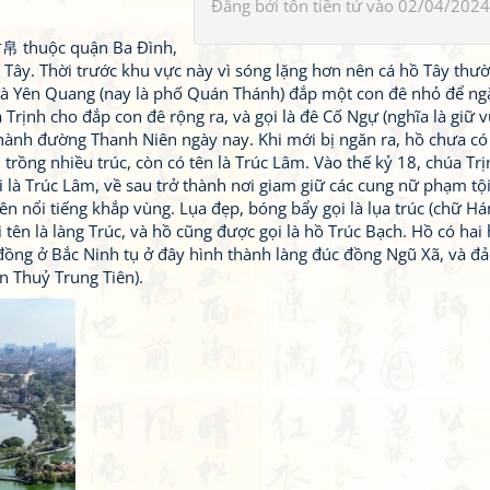
Đăng bởi
tôn tiền tử
vào 02/04/2024
竹帛 thuộc quận Ba Đình,
ây. Thời trước khu vực này vì sóng lặng hơn nên cá hồ Tây thườ
và Yên Quang (nay là phố Quán Thánh) đắp một con đê nhỏ để ngă
 Trịnh cho đắp con đê rộng ra, và gọi là đê Cố Ngự (nghĩa là giữ 
ành đường Thanh Niên ngày nay. Khi mới bị ngăn ra, hồ chưa có 
 trồng nhiều trúc, còn có tên là Trúc Lâm. Vào thế kỷ 18, chúa Tr
 là Trúc Lâm, về sau trở thành nơi giam giữ các cung nữ phạm tộ
ên nổi tiếng khắp vùng. Lụa đẹp, bóng bẩy gọi là lụa trúc (chữ Hán
i tên là làng Trúc, và hồ cũng được gọi là hồ Trúc Bạch. Hồ có ha
ồng ở Bắc Ninh tụ ở đây hình thành làng đúc đồng Ngũ Xã, và đ
n Thuỷ Trung Tiên).