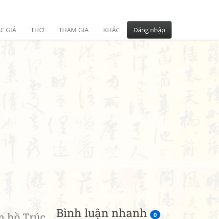
C GIẢ
THƠ
THAM GIA
KHÁC
Đăng nhập
Bình luận nhanh
 hồ Trúc
0