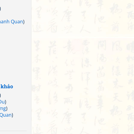
)
hanh Quan
)
 khảo
)
Du
)
ơng
)
 Quan
)