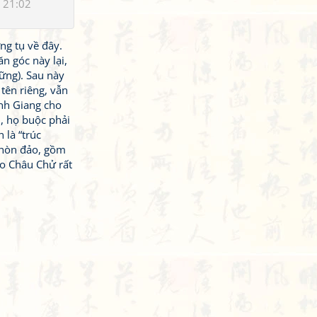
 21:02
ng tụ về đây.
n góc này lại,
vững). Sau này
tên riêng, vẫn
ịnh Giang cho
i, họ buộc phải
 là “trúc
i hòn đảo, gồm
ảo Châu Chử rất