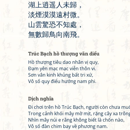
湖
上
逍
遥
人
未
歸
，
淡
煙
漠
漠
遠
村
微
。
山
雲
驚
恐
不
知
處
，
無
數
歸
鳥
向
南
飛
。
Trúc Bạch hồ thượng vãn diểu
Hồ thượng tiêu dao nhân vị quy,
Đạm yên mạc mạc viễn thôn vi.
Sơn vân kinh khủng bất tri xứ,
Vô số quy điểu hướng nam phi.
Dịch nghĩa
Đi chơi trên hồ Trúc Bạch, người còn chưa mu
Trong cảnh khói mây mờ mịt, rặng cây xa trông
Nhìn mây núi e rằng không biết là chốn nào,
Vô số đàn chim bay về phương nam.