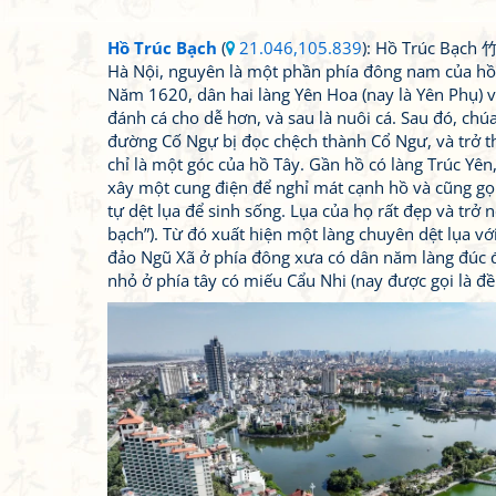
Hồ Trúc Bạch
(
21.046,105.839
): Hồ Trúc Bạch 
Hà Nội, nguyên là một phần phía đông nam của hồ T
Năm 1620, dân hai làng Yên Hoa (nay là Yên Phụ) 
đánh cá cho dễ hơn, và sau là nuôi cá. Sau đó, chúa
đường Cố Ngự bị đọc chệch thành Cổ Ngư, và trở th
chỉ là một góc của hồ Tây. Gần hồ có làng Trúc Yên,
xây một cung điện để nghỉ mát cạnh hồ và cũng gọi
tự dệt lụa để sinh sống. Lụa của họ rất đẹp và trở n
bạch”). Từ đó xuất hiện một làng chuyên dệt lụa vớ
đảo Ngũ Xã ở phía đông xưa có dân năm làng đúc đ
nhỏ ở phía tây có miếu Cẩu Nhi (nay được gọi là đề