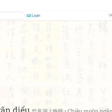
Loạn
TÁ
vãn diểu
竹帛湖上晚眺 • Chiều muộn ngắm