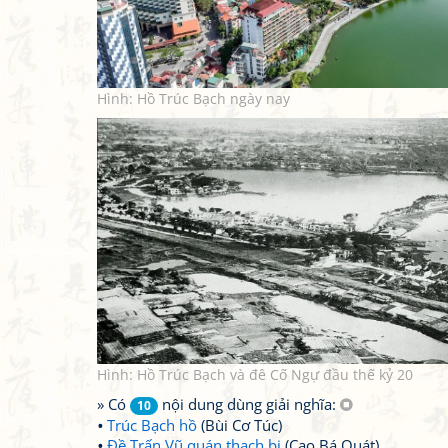
Hình: Hồ Trúc Bạch ngày nay
Hình: Hồ Trúc Bạch và đê Cố Ngự đầu thế kỷ 20
» Có
nội dung dùng giải nghĩa:
10
Trúc Bạch hồ
(Bùi Cơ Túc)
Đề Trấn Vũ quán thạch bi
(Cao Bá Quát)