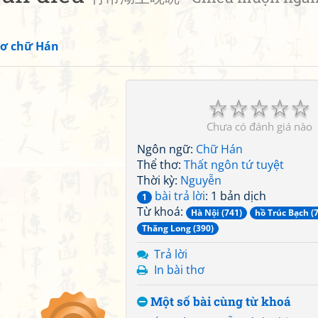
ơ chữ Hán
☆
☆
☆
☆
☆
Chưa có đánh giá nào
Ngôn ngữ:
Chữ Hán
Thể thơ:
Thất ngôn tứ tuyệt
Thời kỳ:
Nguyễn
bài trả lời
: 1 bản dịch
1
Từ khoá:
Hà Nội (741)
hồ Trúc Bạch (7
Thăng Long (390)
Trả lời
In bài thơ
Một số bài cùng từ khoá