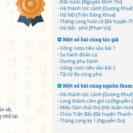
-
Đất nước
(
Nguyễn Đình Thi
)
-
Hà thành tức cảnh
(
Dương Khuê
-
Hà Nội
(
Trần Đăng Khoa
)
-
Thăng Long hoài cổ
(
Bà huyện T
-
Hà Nội - phố
(
Phan Vũ
)
Một số bài cùng tác giả
-
Uống rượu tiêu sầu bài 1
-
Sa hành đoản ca
-
Dương phụ hành
-
Uống rượu tiêu sầu bài 2
-
Tài tử đa cùng phú
Một số bài cùng nguồn tham
-
Hà thành tức cảnh
(
Dương Khuê
-
Long thành cầm giả ca
(
Nguyễn 
-
Miếu Sầm thái thú
(
Hồ Xuân Hư
ốn về,
-
Chùa Trấn Bắc
(
Bà huyện Thanh
 nhỏ lại.
-
Thăng Long kỳ 1
(
Nguyễn Du
)