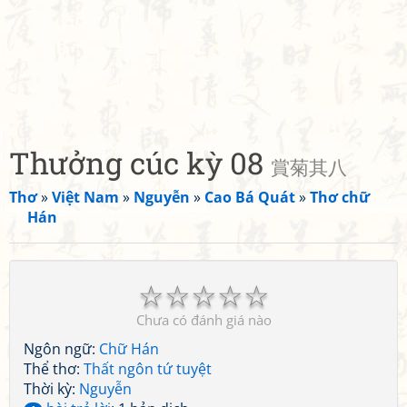
Thưởng cúc kỳ 08
賞菊其八
Thơ
»
Việt Nam
»
Nguyễn
»
Cao Bá Quát
»
Thơ chữ
Hán
☆
☆
☆
☆
☆
Chưa có đánh giá nào
Ngôn ngữ:
Chữ Hán
Thể thơ:
Thất ngôn tứ tuyệt
Thời kỳ:
Nguyễn