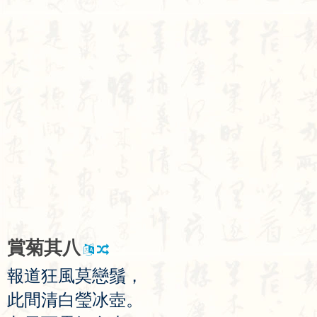
賞
菊
其
八
報
道
狂
風
莫
戀
鬚
，
此
間
清
白
瑩
冰
壺
。