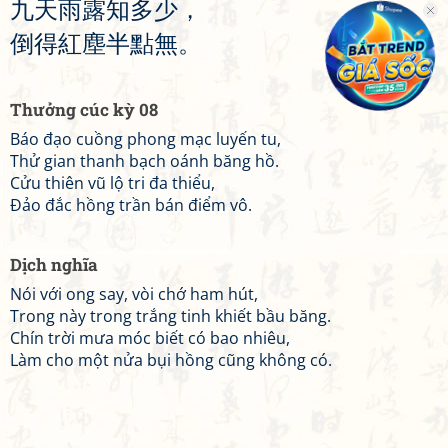
九
天
雨
露
知
多
少
，
倒
得
紅
塵
半
點
無
。
Thưởng cúc kỳ 08
Báo đạo cuồng phong mạc luyến tu,
Thử gian thanh bạch oánh băng hồ.
Cửu thiên vũ lộ tri đa thiểu,
Đảo đắc hồng trần bán điểm vô.
Dịch nghĩa
Nói với ong say, vòi chớ ham hút,
Trong này trong trắng tinh khiết bầu băng.
Chín trời mưa móc biết có bao nhiêu,
Làm cho một nửa bụi hồng cũng không có.