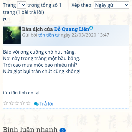
Trang
trong tổng số 1
Xếp theo:
trang (1 bài trả lời)
[
1
]
Bản dịch của
Đỗ Quang Liên
Gửi bởi
tôn tiền tử
ngày 22/03/2020 13:47
Báo với ong cuồng chớ hút hăng,
Nơi này trong trắng một bầu băng.
Trời cao mưa móc bao nhiêu nhỉ?
Nửa giọt bụi trần chút cũng không!
tửu tận tình do tại
☆
☆
☆
☆
☆
Trả lời
Bình luận nhanh
0