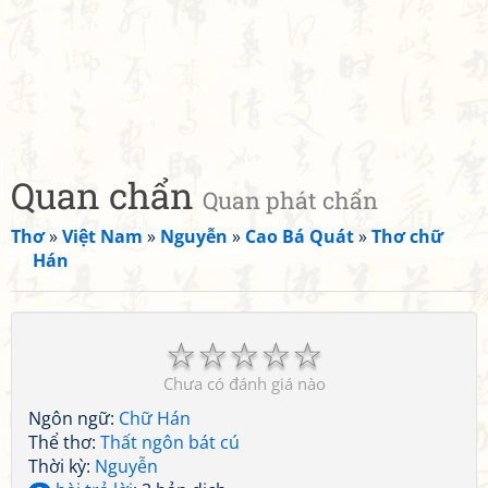
Quan chẩn
Quan phát chẩn
Thơ
»
Việt Nam
»
Nguyễn
»
Cao Bá Quát
»
Thơ chữ
Hán
☆
☆
☆
☆
☆
Chưa có đánh giá nào
Ngôn ngữ:
Chữ Hán
Thể thơ:
Thất ngôn bát cú
Thời kỳ:
Nguyễn