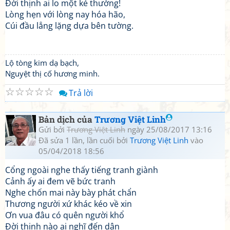
Đời thịnh ai lo một kẻ thường!
Lòng hẹn với lòng nay hóa hão,
Cúi đầu lẳng lặng dựa bên tường.
Lộ tòng kim dạ bạch,
Nguyệt thị cố hương minh.
☆
☆
☆
☆
☆
Trả lời
Bản dịch của
Trương Việt Linh
Gửi bởi
Trương Việt Linh
ngày 25/08/2017 13:16
Đã sửa 1 lần, lần cuối bởi
Trương Việt Linh
vào
05/04/2018 18:56
Cổng ngoài nghe thấy tiếng tranh giành
Cảnh ấy ai đem vẽ bức tranh
Nghe chốn mai này bày phát chẩn
Thương người xứ khác kéo về xin
Ơn vua đâu có quên người khổ
Đời thịnh nào ai nghĩ đến dân