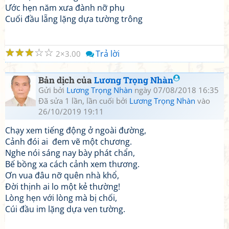
Ước hẹn năm xưa đành nỡ phụ
Cuối đầu lẵng lặng dựa tường trông
☆
☆
☆
☆
☆
Trả lời
2
3.00
Bản dịch của
Lương Trọng Nhàn
Gửi bởi
Lương Trọng Nhàn
ngày 07/08/2018 16:35
Đã sửa 1 lần, lần cuối bởi
Lương Trọng Nhàn
vào
26/10/2019 19:11
Chạy xem tiếng động ở ngoài đường,
Cảnh đói ai đem vẽ một chương.
Nghe nói sáng nay bày phát chẩn,
Bế bồng xa cách cảnh xem thương.
Ơn vua đâu nỡ quên nhà khổ,
Đời thịnh ai lo một kẻ thường!
Lòng hẹn với lòng mà bị chối,
Cúi đầu im lặng dựa ven tường.