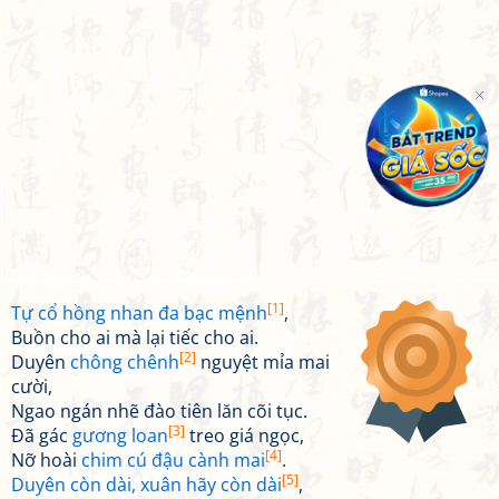
[1]
Tự cổ hồng nhan đa bạc mệnh
,
Buồn cho ai mà lại tiếc cho ai.
[2]
Duyên
chông chênh
nguyệt mỉa mai
cười,
Ngao ngán nhẽ đào tiên lăn cõi tục.
[3]
Đã gác
gương loan
treo giá ngọc,
[4]
Nỡ hoài
chim cú đậu cành mai
.
[5]
Duyên còn dài, xuân hãy còn dài
,