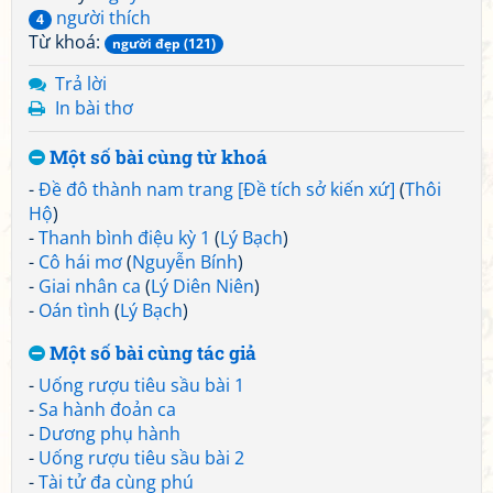
người thích
4
Từ khoá:
người đẹp (121)
Trả lời
In bài thơ
Một số bài cùng từ khoá
-
Đề đô thành nam trang [Đề tích sở kiến xứ]
(
Thôi
Hộ
)
-
Thanh bình điệu kỳ 1
(
Lý Bạch
)
-
Cô hái mơ
(
Nguyễn Bính
)
-
Giai nhân ca
(
Lý Diên Niên
)
-
Oán tình
(
Lý Bạch
)
Một số bài cùng tác giả
-
Uống rượu tiêu sầu bài 1
-
Sa hành đoản ca
-
Dương phụ hành
-
Uống rượu tiêu sầu bài 2
-
Tài tử đa cùng phú