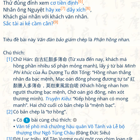
[6]
Thử đủng đỉnh xem
cơ tiền định
.
[7]
[8]
Nhắn ông Nguyệt
hãy xe
dây xích
,
Khách giai nhân với khách văn nhân.
[9]
Sắc tài ai kẻ cầm cân?
Tiêu đề bài này
Văn đàn bảo giám
chép là
Phận hồng nhan
.
Chú thích:
[1]
Chữ Hán: 自古紅顏多薄命 (Từ xưa đến nay, khách má
hồng phần nhiều số phận mỏng manh), lấy ý từ bài
Minh
Phi khúc
của Âu Dương Tu đời Tống: “Hồng nhan thắng
nhân đa bạc mệnh, Mạc oán đông phong đương tự ta” 紅
顏勝人多薄命，莫怨東風當自嗟 (Khách hồng nhan hơn
người thường bạc mệnh, Chớ oán gió đông, nên xót
thương mình).
Truyện Kiều
: “Kiếp hồng nhan có mong
manh”. Hai chữ cuối có bản chép là “mệnh bạc”.
[2]
Có bản chép là “tơ hồng”.
» Có
bài cùng chú thích:
1
Văn tế phò mã chưởng hậu quân Võ Tánh và Lễ bộ
thượng thư Ngô Tùng Châu
(Đặng Đức Siêu)
[3]
Đời Lục triều, Kế Tân Vương nuôi một con chim loan rất