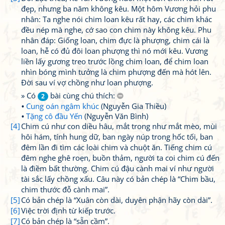
đẹp, nhưng ba năm không kêu. Một hôm Vương hỏi phu
nhân: Ta nghe nói chim loan kêu rất hay, các chim khác
đều nép mà nghe, cớ sao con chim này không kêu. Phu
nhân đáp: Giống loan, chim đực là phượng, chim cái là
loan, hễ có đủ đôi loan phượng thì nó mới kêu. Vương
liền lấy gương treo trước lồng chim loan, để chim loan
nhìn bóng mình tưởng là chim phượng đến mà hót lên.
Đời sau ví vợ chồng như loan phượng.
» Có
bài cùng chú thích:
2
Cung oán ngâm khúc
(Nguyễn Gia Thiều)
Tặng cô đầu Yến
(Nguyễn Văn Bình)
[4]
Chim cú như con diều hâu, mắt trong như mắt mèo, mùi
hôi hám, tính hung dữ, ban ngày núp trong hốc tối, ban
đêm lần đi tìm các loài chim và chuột ăn. Tiếng chim cú
đêm nghe ghê roẹn, buồn thảm, người ta coi chim cú đến
là điềm bất thường. Chim cú đậu cành mai ví như người
tài sắc lấy chồng xấu. Câu này có bản chép là “Chim bầu,
chim thước đỗ cành mai”.
[5]
Có bản chép là “Xuân còn dài, duyên phận hãy còn dài”.
[6]
Việc trời định từ kiếp trước.
[7]
Có bản chép là “sẵn cầm”.