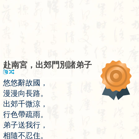
赴
南
宮
，
出
郊
門
別
諸
弟
子
悠
悠
辭
故
國
，
漫
漫
向
長
路
。
出
郊
千
微
涼
，
行
色
帶
疏
雨
。
弟
子
送
我
行
，
相
隨
不
忍
住
。