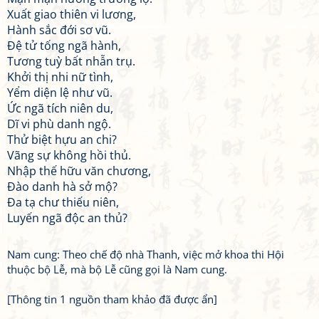
Xuất giao thiên vi lương,
Hành sắc đới sơ vũ.
Đệ tử tống ngã hành,
Tương tuỳ bất nhẫn trụ.
Khởi thị nhi nữ tình,
Yểm diện lệ như vũ.
Ức ngã tích niên du,
Dĩ vi phù danh ngộ.
Thử biệt hựu an chi?
Vãng sự không hồi thủ.
Nhập thế hữu văn chương,
Đào danh hà sở mộ?
Đa tạ chư thiếu niên,
Luyến ngã độc an thủ?
Nam cung: Theo chế độ nhà Thanh, việc mở khoa thi Hội
thuộc bộ Lễ, mà bộ Lễ cũng gọi là Nam cung.
[Thông tin 1 nguồn tham khảo đã được ẩn]