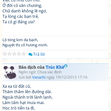
Việc cũ như còn mơ.
Ở đời có văn chương,
Chữ danh không lẽ ngơ,
Tạ lòng các bạn trẻ,
Ta có gì đáng ưa?
Lộ tòng kim dạ bạch,
Nguyệt thị cố hương minh.
☆
☆
☆
☆
☆
Trả lời
Bản dịch của
Trúc Khê
Ngôn ngữ: Chưa xác định
Gửi bởi
Vanachi
ngày 19/12/2013 17:16
Xa xa từ đất cũ,
Thăm thẳm lên đường dài.
Ngoài thành trời lành lạnh,
Lấm tấm hạt mưa mai.
Học trò tiễn ta đi,