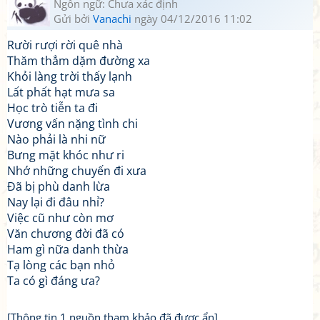
Ngôn ngữ: Chưa xác định
Gửi bởi
Vanachi
ngày 04/12/2016 11:02
Rười rượi rời quê nhà
Thăm thẳm dặm đường xa
Khỏi làng trời thấy lạnh
Lất phất hạt mưa sa
Học trò tiễn ta đi
Vương vấn nặng tình chi
Nào phải là nhi nữ
Bưng mặt khóc như ri
Nhớ những chuyến đi xưa
Đã bị phù danh lừa
Nay lại đi đâu nhỉ?
Việc cũ như còn mơ
Văn chương đời đã có
Ham gì nữa danh thừa
Tạ lòng các bạn nhỏ
Ta có gì đáng ưa?
[Thông tin 1 nguồn tham khảo đã được ẩn]