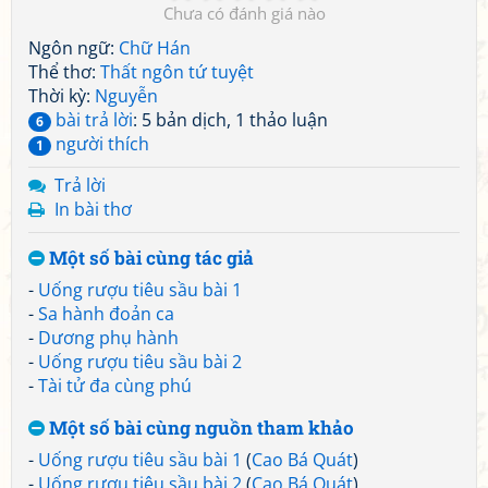
Chưa có đánh giá nào
Ngôn ngữ:
Chữ Hán
Thể thơ:
Thất ngôn tứ tuyệt
Thời kỳ:
Nguyễn
bài trả lời
: 5 bản dịch, 1 thảo luận
6
người thích
1
Trả lời
In bài thơ
Một số bài cùng tác giả
-
Uống rượu tiêu sầu bài 1
-
Sa hành đoản ca
-
Dương phụ hành
-
Uống rượu tiêu sầu bài 2
-
Tài tử đa cùng phú
Một số bài cùng nguồn tham khảo
-
Uống rượu tiêu sầu bài 1
(
Cao Bá Quát
)
-
Uống rượu tiêu sầu bài 2
(
Cao Bá Quát
)