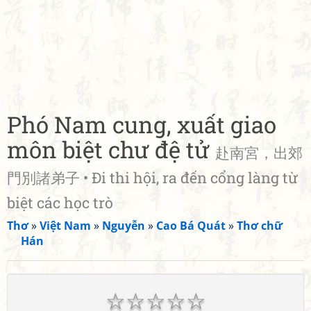
Phó Nam cung, xuất giao
môn biệt chư đệ tử
赴南宮，出郊
門別諸弟子 • Đi thi hội, ra đến cổng làng từ
biệt các học trò
Thơ
»
Việt Nam
»
Nguyễn
»
Cao Bá Quát
»
Thơ chữ
Hán
☆
☆
☆
☆
☆