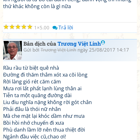
thứ khác không còn là gì nữa
☆
☆
☆
☆
☆
Trả lời
1
5.00
Bản dịch của
Trương Việt Linh
Gửi bởi
Trương Việt Linh
ngày 25/08/2017 14:17
Rầu rầu từ biệt quê nhà
Đường đi thăm thẳm xót xa cõi lòng
Rời làng gió rét căm căm
Mưa rơi lất phất lạnh lùng thân ai
Tiễn ta một quãng đường dài
Liu điu nghĩa nặng không rời gót chân
Phải đâu là thói nữ nhân
Mà che mặt lại khóc dầm như mưa
Bồi hồi nhớ chuyến đi xưa
Phù danh lầm lỡ nên thua thiệt đời
Ngảnh đầu việc cũ,chao ơi!