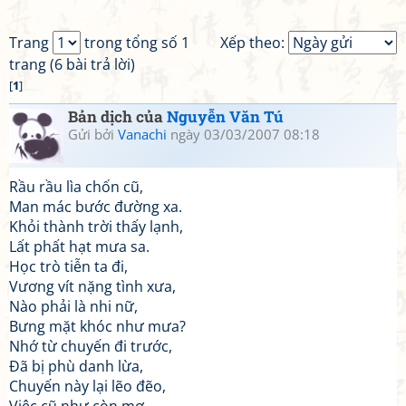
Trang
trong tổng số 1
Xếp theo:
trang (6 bài trả lời)
[
1
]
Bản dịch của
Nguyễn Văn Tú
Gửi bởi
Vanachi
ngày 03/03/2007 08:18
Rầu rầu lìa chốn cũ,
Man mác bước đường xa.
Khỏi thành trời thấy lạnh,
Lất phất hạt mưa sa.
Học trò tiễn ta đi,
Vương vít nặng tình xưa,
Nào phải là nhi nữ,
Bưng mặt khóc như mưa?
Nhớ từ chuyến đi trước,
Đã bị phù danh lừa,
Chuyến này lại lẽo đẽo,