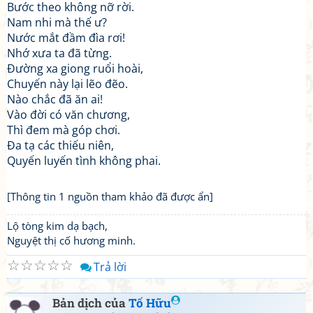
Bước theo không nỡ rời.
Nam nhi mà thế ư?
Nước mắt đầm đìa rơi!
Nhớ xưa ta đã từng.
Đường xa giong ruổi hoài,
Chuyến này lại lẽo đẽo.
Nào chắc đã ăn ai!
Vào đời có văn chương,
Thì đem mà góp chơi.
Đa tạ các thiếu niên,
Quyến luyến tình không phai.
[Thông tin 1 nguồn tham khảo đã được ẩn]
Lộ tòng kim dạ bạch,
Nguyệt thị cố hương minh.
☆
☆
☆
☆
☆
Trả lời
Bản dịch của
Tố Hữu