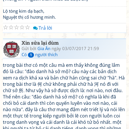
Lộ tòng kim dạ bạch,
Nguyệt thị cố hương minh.
☆
☆
☆
☆
☆
Trả lời
Xin sửa lại dùm
Gửi bởi
Gia Ân
ngày 03/07/2017 21:59
Có
người thích
1
trong bài thơ có một câu mà em thấy không đúng lắm
đó là câu: "đào danh hà sở mộ? câu này các bản dịch
xem ra dịch khá xa và bản chữ hán cũng sai chữ "hà". Hà
trong bài thơ là 何 chứ không phải chữ hà 河 nó đi với
chữ sở 所. Như vậy hà sở được dịch là: nơi nào, nơi đâu.
Thế nên câu: "đào danh hà sở mộ? có nghĩa là khi đã
chối bỏ cái danh thì còn quyến luyên vào nơi nào, cái
nào nữa". đây là câu thơ mang đậm nét triết lý và nói lên
một thực tế trong kiếp người bởi lẽ con người luôn coi
trong danh vọng và cái danh là cái khó tử bỏ nhất. một
khi người ta từ bỏ cái danh tiếng, danh vọng thì những