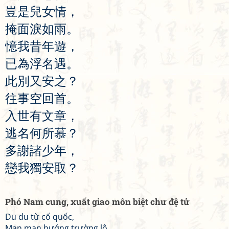
豈
是
兒
女
情
，
掩
面
淚
如
雨
。
憶
我
昔
年
遊
，
已
為
浮
名
遇
。
此
別
又
安
之
？
往
事
空
回
首
。
入
世
有
文
章
，
逃
名
何
所
慕
？
多
謝
諸
少
年
，
戀
我
獨
安
取
？
Phó Nam cung, xuất giao môn biệt chư đệ tử
Du du từ cố quốc,
Mạn mạn hướng trường lộ.