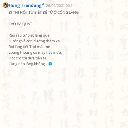
Hung Trandang
26/05/2021 06:14
ĐI THI HỘI ,TỪ BIỆT ĐỆ TỬ Ở CỔNG LÀNG

CAO BÁ QUÁT

Rầu rầu từ biệt làng quê

Hướng về con đường thẳm xa

Rời làng tiết Trời mát mẻ

Loang thoáng có mấy hạt mưa.

Học trò tới đưa tiễn ta

Cùng nén lòng,không… 