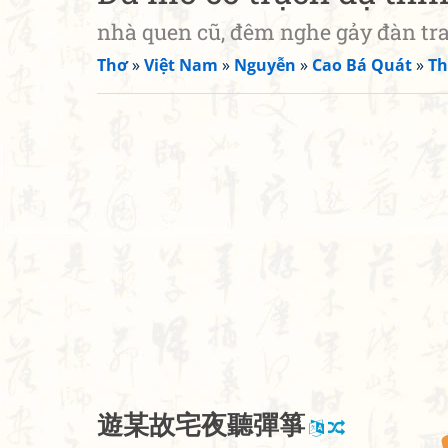
nhà quen cũ, đêm nghe gảy đàn tr
Thơ
»
Việt Nam
»
Nguyễn
»
Cao Bá Quát
»
Th
遊
某
故
宅
夜
聽
彈
箏