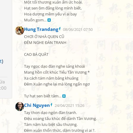
Một tối thương xuân ấm ức hoài.

Hạt sen ôm đắng lòng mình biết,

Hoa dương mềm yếu vì ai bay

Muốn gom… 
Hung Trandang
08/06/2021 07:50
CHƠI Ở NHÀ QUEN CŨ

ĐÊM NGHE ĐÀN TRANH

CAO BÁ QUÂT

t
)
Tay ngọc dạo đàn nghe sảng khoái

Mang hồn cốt khúc Tiểu Tần Vương *

Xa cách tám năm bâng khuâng

sửa
Đêm Xuân nghe lại mà lòng ngẩn ngơ

:00
Tự hạt sen biết tâm… 
Chi Nguyen
24/04/2021 15:26
Tay thon dạo ngón đàn tranh.

Điệu xoang tấu khúc để dành Tần Vương.

Tám năm lưu biệt sầu thương.

Đêm xuân thổn thức, dặm trường vì ai ?.
