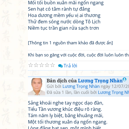
Mối tối buồn xuân mãi ngổn ngang
Sen hạt có tâm rành tự đắng
Hoa dương mềm yếu vị ai thương
Thử đem sóng nước dòng Tô Lịch
Niềm tục trần gian rửa sạch trơn
[Thông tin 1 nguồn tham khảo đã được ẩn]
Khi bạn so găng với cuộc đời, cuộc đời luôn luôn 
☆
☆
☆
☆
☆
Trả lời
Bản dịch của
Lương Trọng Nhàn
Gửi bởi
Lương Trọng Nhàn
ngày 12/07/2
Đã sửa 1 lần, lần cuối bởi
Lương Trọng N
Sảng khoái nghe tay ngọc dạo đàn,
Tiểu Tần vương khúc điệu rõ ràng.
Tám năm ly biệt, bâng khuâng mãi,
Một tối thương xuân dạ ngổn ngang.
Lòng đắng hạt sen, một mình biết,