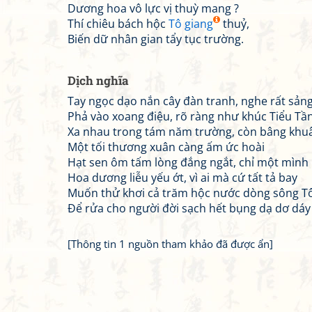
Dương hoa vô lực vị thuỳ mang ?
Thí chiêu bách hộc
Tô giang
thuỷ,
Biến dữ nhân gian tẩy tục trường.
Dịch nghĩa
Tay ngọc dạo nắn cây đàn tranh, nghe rất sản
Phả vào xoang điệu, rõ ràng như khúc Tiểu Tầ
Xa nhau trong tám năm trường, còn bâng khu
Một tối thương xuân càng ấm ức hoài
Hạt sen ôm tấm lòng đắng ngắt, chỉ một mình 
Hoa dương liễu yếu ớt, vì ai mà cứ tất tả bay
Muốn thử khơi cả trăm hộc nước dòng sông Tô
Để rửa cho người đời sạch hết bụng dạ dơ dáy
[Thông tin 1 nguồn tham khảo đã được ẩn]