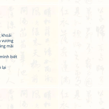
g khoái
n vương
âng mãi
mình biết
 lại