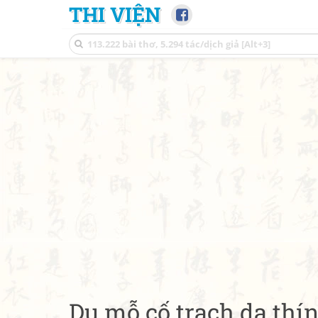
THI VIỆN
Du mỗ cố trạch dạ thí