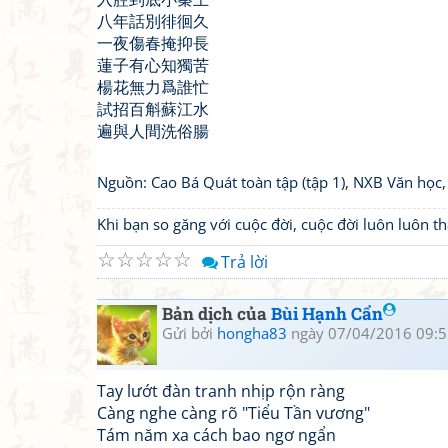
八年話別徘徊久
一夜傷春掩抑長
蓮子有心知獨苦
楊花無力爲誰忙
試招百斛蘇江水
遍與人間洗俗腸
Nguồn: Cao Bá Quát toàn tập (tập 1), NXB Văn học
Khi bạn so găng với cuộc đời, cuộc đời luôn luôn 
☆
☆
☆
☆
☆
Trả lời
Bản dịch của
Bùi Hạnh Cẩn
Gửi bởi
hongha83
ngày 07/04/2016 09:5
Tay lướt đàn tranh nhịp rộn ràng
Càng nghe càng rõ "Tiểu Tần vương"
Tám năm xa cách bao ngơ ngẩn