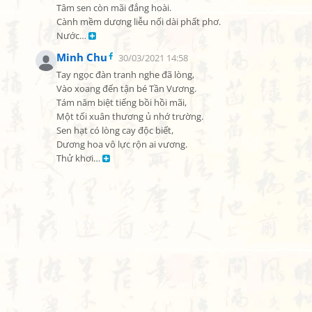
Tâm sen còn mãi đắng hoài.

Cành mềm dương liễu nối dài phất phơ.

Nước… 
Minh Chu
30/03/2021 14:58
Tay ngọc đàn tranh nghe đã lòng,

Vào xoang đến tận bé Tần Vương.

Tám năm biệt tiếng bồi hồi mãi,

Một tối xuân thương ủ nhớ trường.

Sen hạt có lòng cay độc biết,

Dương hoa vô lực rộn ai vương.

Thử khơi… 