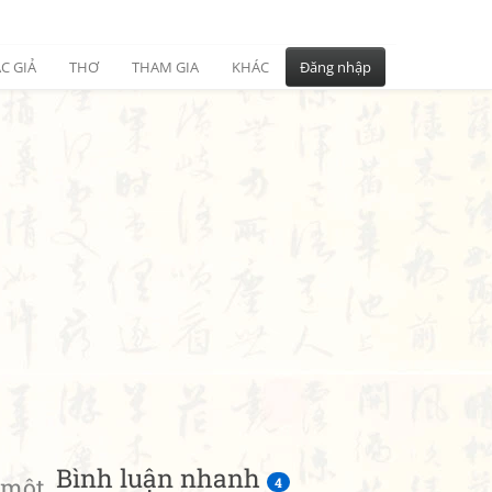
C GIẢ
THƠ
THAM GIA
KHÁC
Đăng nhập
Bình luận nhanh
một
4