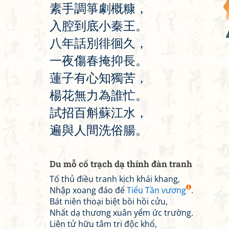
素
手
調
箏
劇
概
糠
，
入
腔
到
底
小
秦
王
。
八
年
話
別
徘
徊
久
，
一
夜
傷
春
掩
抑
長
。
蓮
子
有
心
知
獨
苦
，
楊
花
無
力
為
誰
忙
。
試
招
百
斛
蘇
江
水
，
遍
與
人
間
洗
俗
腸
。
Du mỗ cố trạch dạ thính đàn tranh
Tố thủ điều tranh kịch khái khang,
Nhập xoang đáo để
Tiểu Tần vương
.
Bát niên thoại biệt bồi hồi cửu,
Nhất dạ thương xuân yểm ức trường.
Liên tử hữu tâm tri độc khổ,