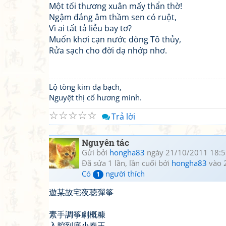
Một tối thương xuân mấy thẩn thờ!
Ngậm đắng âm thầm sen có ruột,
Vì ai tất tả liễu bay tơ?
Muốn khơi cạn nước dòng Tô thủy,
Rửa sạch cho đời dạ nhớp nhơ.
Lộ tòng kim dạ bạch,
Nguyệt thị cố hương minh.
☆
☆
☆
☆
☆
Trả lời
Nguyên tác
Gửi bởi
hongha83
ngày 21/10/2011 18:5
Đã sửa 1 lần, lần cuối bởi
hongha83
vào 
Có
người thích
1
遊某故宅夜聴彈筝
素手調筝劇概糠
入腔到底小秦王