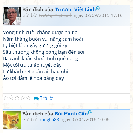
Bản dịch của
Trương Việt Linh
Gửi bởi
Trương Việt Linh
ngày 02/09/2015 17:16
Vong tình cười chẳng được như ai
Năm tháng buồn vui nặng cảm hoài
Ly biệt lâu ngày gương gói kỹ
Sầu thương không bóng bạn đèn soi
Ba canh khắc khoải tình quê nặng
Một tối ưu tư áo tuyết đầy
Lữ khách rét xuân ai thấu nhỉ
Áo tơi đẫm lệ hoá băng dày
☆
☆
☆
☆
☆
Trả lời
Bản dịch của
Bùi Hạnh Cẩn
Gửi bởi
hongha83
ngày 07/04/2016 10:06