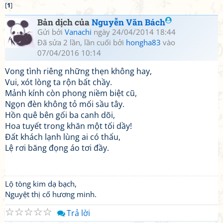
[
1
]
Bản dịch của
Nguyễn Văn Bách
Gửi bởi
Vanachi
ngày 24/04/2014 18:44
Đã sửa 2 lần, lần cuối bởi
hongha83
vào
07/04/2016 10:14
Vong tình riêng những thẹn không hay,
Vui, xót lòng ta rộn bất chầy.
Mảnh kính còn phong niềm biệt cũ,
Ngọn đèn không tỏ mối sầu tây.
Hồn quê bên gối ba canh dõi,
Hoa tuyết trong khăn một tối dầy!
Đất khách lạnh lùng ai có thấu,
Lệ rơi băng đọng áo tơi đầy.
Lộ tòng kim dạ bạch,
Nguyệt thị cố hương minh.
☆
☆
☆
☆
☆
Trả lời