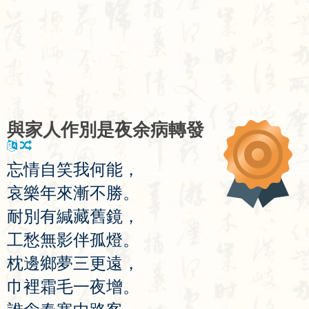
與
家
人
作
別
是
夜
余
病
轉
發
忘
情
自
笑
我
何
能
，
哀
樂
年
來
漸
不
勝
。
耐
別
有
緘
藏
舊
鏡
，
工
愁
無
影
伴
孤
燈
。
枕
邊
鄉
夢
三
更
遠
，
巾
裡
霜
毛
一
夜
增
。