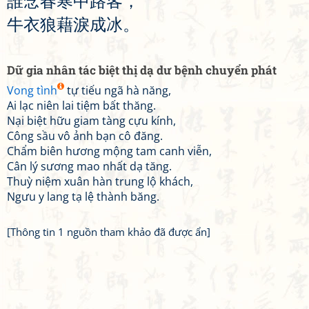
誰
念
春
寒
中
路
客
，
牛
衣
狼
藉
淚
成
冰
。
Dữ gia nhân tác biệt thị dạ dư bệnh chuyển phát
Vong tình
tự tiếu ngã hà năng,
Ai lạc niên lai tiệm bất thăng.
Nại biệt hữu giam tàng cựu kính,
Công sầu vô ảnh bạn cô đăng.
Chẩm biên hương mộng tam canh viễn,
Cân lý sương mao nhất dạ tăng.
Thuỳ niệm xuân hàn trung lộ khách,
Ngưu y lang tạ lệ thành băng.
[Thông tin 1 nguồn tham khảo đã được ẩn]