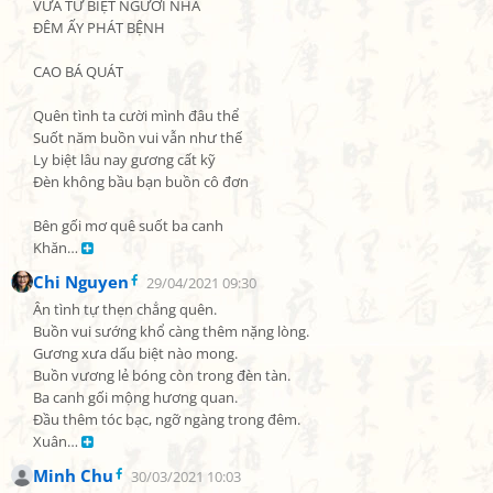
VỪA TỪ BIỆT NGƯỜI NHÀ

ĐÊM ẤY PHÁT BỆNH

CAO BÁ QUÁT

Quên tình ta cười mình đâu thể

Suốt năm buồn vui vẫn như thế

Ly biệt lâu nay gương cất kỹ

Đèn không bầu bạn buồn cô đơn

Bên gối mơ quê suốt ba canh

Khăn… 
Chi Nguyen
29/04/2021 09:30
Ân tình tự thẹn chẳng quên.

Buồn vui sướng khổ càng thêm nặng lòng.

Gương xưa dấu biệt nào mong.

Buồn vương lẻ bóng còn trong đèn tàn.

Ba canh gối mộng hương quan.

Đầu thêm tóc bạc, ngỡ ngàng trong đêm.

Xuân… 
Minh Chu
30/03/2021 10:03