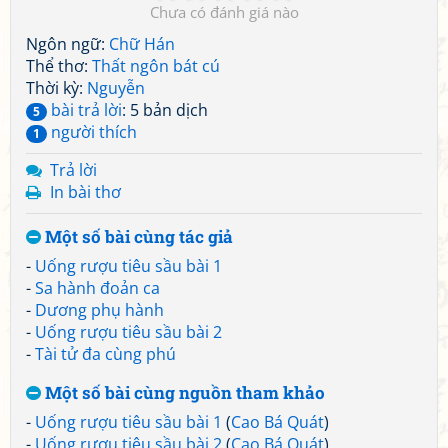
Chưa có đánh giá nào
Ngôn ngữ:
Chữ Hán
Thể thơ:
Thất ngôn bát cú
Thời kỳ:
Nguyễn
bài trả lời
: 5 bản dịch
5
người thích
1
Trả lời
In bài thơ
Một số bài cùng tác giả
-
Uống rượu tiêu sầu bài 1
-
Sa hành đoản ca
-
Dương phụ hành
-
Uống rượu tiêu sầu bài 2
-
Tài tử đa cùng phú
Một số bài cùng nguồn tham khảo
-
Uống rượu tiêu sầu bài 1
(
Cao Bá Quát
)
-
Uống rượu tiêu sầu bài 2
(
Cao Bá Quát
)