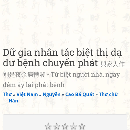
Dữ gia nhân tác biệt thị dạ
dư bệnh chuyển phát
與家人作
別是夜余病轉發 • Từ biệt người nhà, ngay
đêm ấy lại phát bệnh
Thơ
»
Việt Nam
»
Nguyễn
»
Cao Bá Quát
»
Thơ chữ
Hán
☆
☆
☆
☆
☆