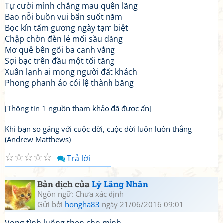
Tự cười mình chẳng mau quên lãng
Bao nỗi buồn vui bấn suốt năm
Bọc kín tấm gương ngày tạm biệt
Chập chờn đèn lẻ mối sầu dăng
Mơ quê bên gối ba canh vẳng
Sợi bạc trên đầu một tối tăng
Xuân lạnh ai mong người đất khách
Phong phanh áo cói lệ thành băng
[Thông tin 1 nguồn tham khảo đã được ẩn]
Khi bạn so găng với cuộc đời, cuộc đời luôn luôn thắng
(Andrew Matthews)
☆
☆
☆
☆
☆
Trả lời
Bản dịch của
Lý Lãng Nhân
Ngôn ngữ: Chưa xác định
Gửi bởi
hongha83
ngày 21/06/2016 09:01
Vong tình luống thẹn cho mình