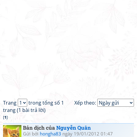
Trang
trong tổng số 1
Xếp theo:
trang (1 bài trả lời)
[
1
]
Bản dịch của
Nguyễn Quân
Gửi bởi
hongha83
ngày 19/01/2012 01:47