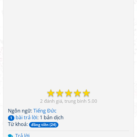
☆
☆
☆
☆
☆
2
5.00
Ngôn ngữ:
Tiếng Đức
bài trả lời
: 1 bản dịch
1
Từ khoá:
đồng tiền (24)
Trả lời