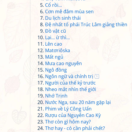
Cổ rồi...
Cơn mê đắm mùa sen
Du lịch sinh thái
Đệ nhất tổ phái Trúc Lâm giảng thiền
Đồ vật cũ
Lại... ừ thì...
Lên cao
Matơriôska
Mất ngủ
Mưa cao nguyên
Ngô đồng
Ngôn ngữ và chính trị
1
Người của thế kỷ trước
Nheo mắt nhìn thế giới
Nhớ Trịnh
Nước Nga, sau 20 năm gặp lại
Phim về Lý Công Uẩn
Rượu của Nguyễn Cao Kỳ
Thơ còn gì hôm nay?
Thơ hay - có cần phải chết?