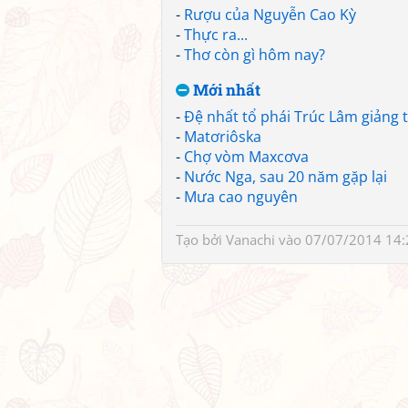
-
Rượu của Nguyễn Cao Kỳ
-
Thực ra...
-
Thơ còn gì hôm nay?
Mới nhất
-
Đệ nhất tổ phái Trúc Lâm giảng 
-
Matơriôska
-
Chợ vòm Maxcơva
-
Nước Nga, sau 20 năm gặp lại
-
Mưa cao nguyên
Tạo bởi
Vanachi
vào 07/07/2014 14: