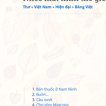
Thơ
»
Việt Nam
»
Hiện đại
»
Bằng Việt
Bán thuốc ở Nam Ninh
Buồn...
Cầu vượt
Chợ vòm Maxcơva