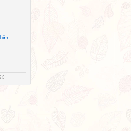
thiền
26