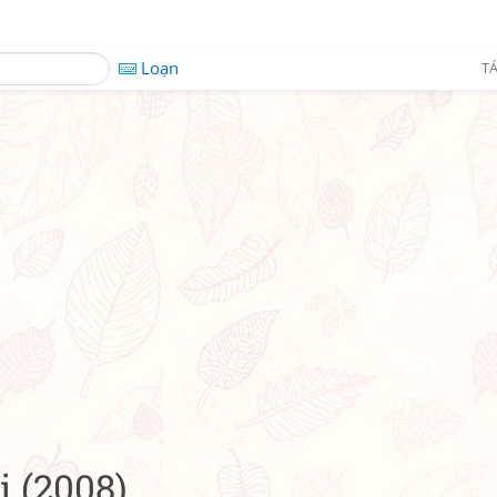
Loạn
TÁ
i (2008)