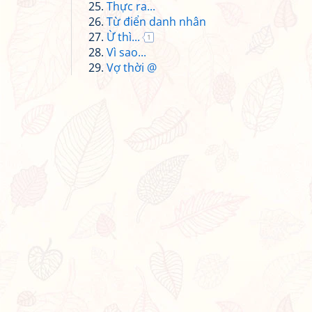
Thực ra...
Từ điển danh nhân
Ừ thì...
1
Vì sao...
Vợ thời @