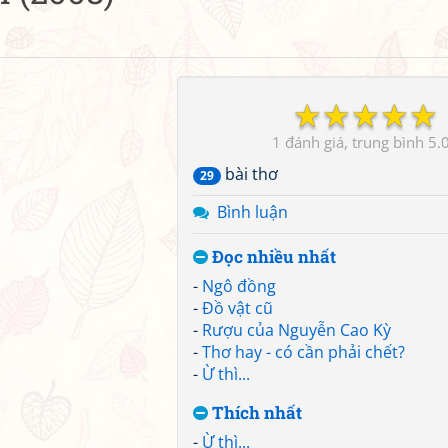
☆
☆
☆
☆
☆
1
5.
bài thơ
29
Bình luận
Đọc nhiều nhất
-
Ngô đồng
-
Đồ vật cũ
-
Rượu của Nguyễn Cao Kỳ
-
Thơ hay - có cần phải chết?
-
Ừ thì...
Thích nhất
-
Ừ thì...