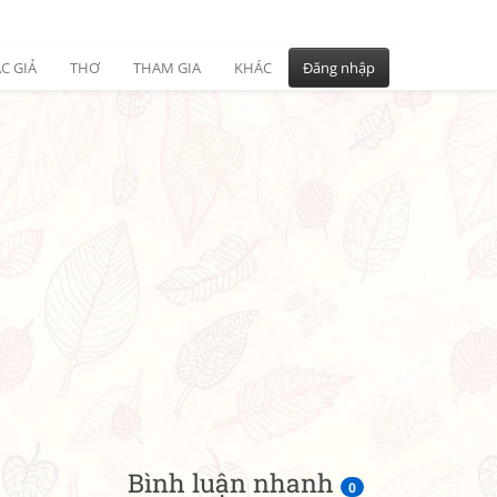
C GIẢ
THƠ
THAM GIA
KHÁC
Đăng nhập
Bình luận nhanh
0