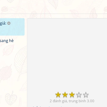
giả:
 sang hè
☆
☆
☆
☆
☆
2
3.00