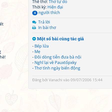
Thể thơ:
Thơ tự do
Thời kỳ:
Hiện đại
người thích
4
Trả lời
ết
In bài thơ
Một số bài cùng tác giả
-
Bếp lửa
g
-
Mẹ
hè!
-
Đôi dòng tiễn đưa bà nội
-
Nghĩ lại về Pauxtốpxky
-
Thơ tình ngày biển động
Đăng bởi
Vanachi
vào 09/07/2006 15:44