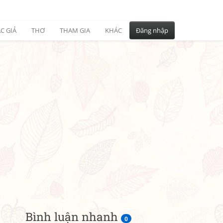
C GIẢ
THƠ
THAM GIA
KHÁC
Đăng nhập
Bình luận nhanh
0