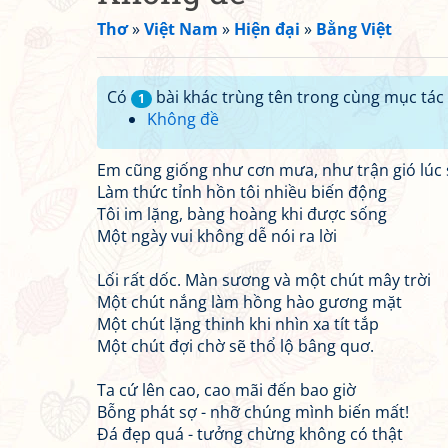
Thơ
»
Việt Nam
»
Hiện đại
»
Bằng Việt
Có
bài khác trùng tên trong cùng mục tác 
1
Không đề
Em cũng giống như cơn mưa, như trận gió lúc
Làm thức tỉnh hồn tôi nhiều biến động
Tôi im lặng, bàng hoàng khi được sống
Một ngày vui không dễ nói ra lời
Lối rất dốc. Màn sương và một chút mây trời
Một chút nắng làm hồng hào gương mặt
Một chút lặng thinh khi nhìn xa tít tắp
Một chút đợi chờ sẽ thổ lộ bâng quơ.
Ta cứ lên cao, cao mãi đến bao giờ
Bỗng phát sợ - nhỡ chúng mình biến mất!
Đá đẹp quá - tưởng chừng không có thật