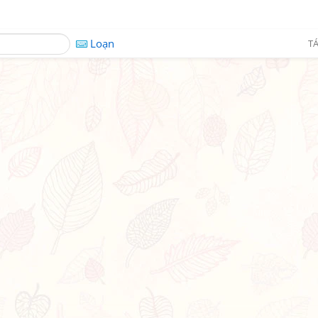
Loạn
TÁ