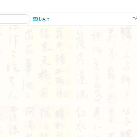
Loạn
TÁ