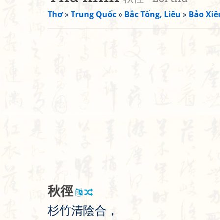
Thơ
»
Trung Quốc
»
Bắc Tống, Liêu
»
Bảo Xiê
秋
徑
杉
竹
清
陰
合
，