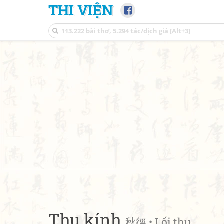
THI VIỆN
Thu kính
秋徑 • Lối thu