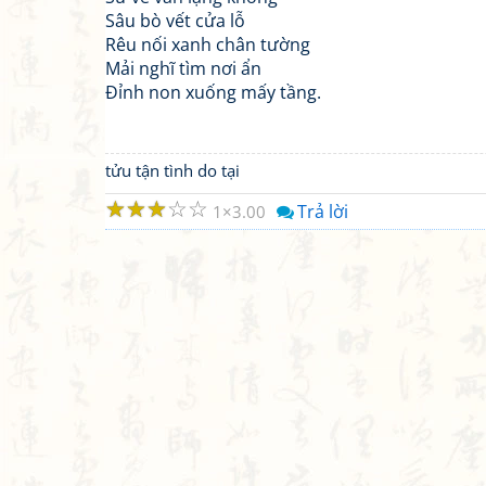
Sâu bò vết cửa lỗ
Rêu nối xanh chân tường
Mải nghĩ tìm nơi ẩn
Đỉnh non xuống mấy tầng.
tửu tận tình do tại
☆
☆
☆
☆
☆
Trả lời
1
3.00