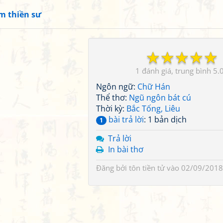
m thiền sư
☆
☆
☆
☆
☆
1
5.
Ngôn ngữ:
Chữ Hán
Thể thơ:
Ngũ ngôn bát cú
Thời kỳ:
Bắc Tống, Liêu
bài trả lời
: 1 bản dịch
1
Trả lời
In bài thơ
Đăng bởi
tôn tiền tử
vào 02/09/2018