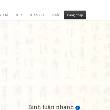
C GIẢ
THƠ
THAM GIA
KHÁC
Đăng nhập
Bình luận nhanh
1