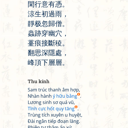
閑
行
意
有
憑
。
涼
生
初
過
雨
，
靜
极
忽
歸
僧
。
蟲
跡
穿
幽
穴
，
薹
痕
接
斷
稜
。
翻
思
深
隱
處
，
峰
頂
下
層
層
。
Thu kính
Sam trúc thanh âm hợp,
Nhàn hành
ý hữu bằng
.
Lương sinh sơ quá vũ,
Tĩnh cực hốt quy tăng
.
Trùng tích xuyên u huyệt,
Đài ngân tiếp đoạn lăng.
Phiên tư thâm ẩn xứ,