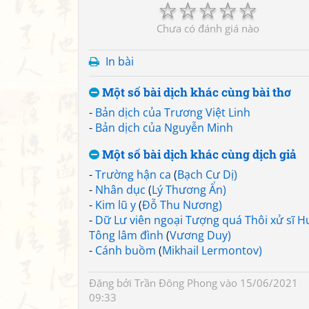
☆
☆
☆
☆
☆
Chưa có đánh giá nào
In bài
Một số bài dịch khác cùng bài thơ
-
Bản dịch của Trương Việt Linh
-
Bản dịch của Nguyễn Minh
Một số bài dịch khác cùng dịch giả
-
Trường hận ca
(
Bạch Cư Dị)
-
Nhân dục
(
Lý Thương Ẩn)
-
Kim lũ y
(
Đỗ Thu Nương)
-
Dữ Lư viên ngoại Tượng quá Thôi xử sĩ 
Tông lâm đình
(
Vương Duy)
-
Cánh buồm
(
Mikhail Lermontov)
Đăng bởi
Trần Đông Phong
vào 15/06/2021
09:33