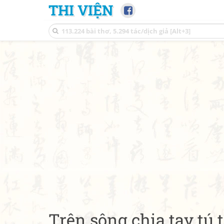
THI VIỆN
Trên sông chia tay tú 