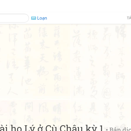
Loạn
TÁ
tài họ Lý ở Cù Châu kỳ 1
• Bản dị