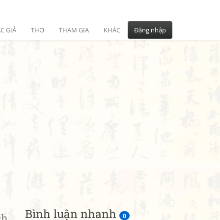
C GIẢ
THƠ
THAM GIA
KHÁC
Đăng nhập
Bình luận nhanh
ch
0