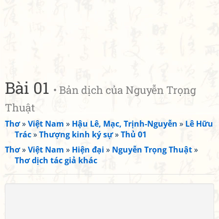
Bài 01
• Bản dịch của Nguyễn Trọng
Thuật
Thơ
»
Việt Nam
»
Hậu Lê, Mạc, Trịnh-Nguyễn
»
Lê Hữu
Trác
»
Thượng kinh ký sự
»
Thủ 01
Thơ
»
Việt Nam
»
Hiện đại
»
Nguyễn Trọng Thuật
»
Thơ dịch tác giả khác