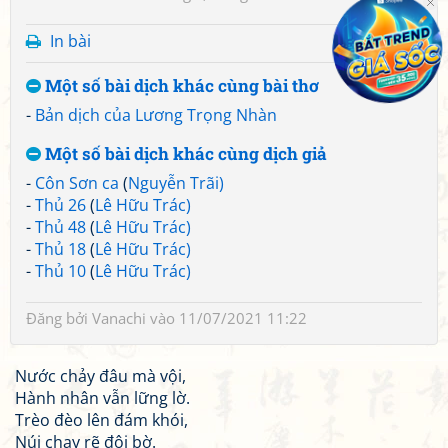
In bài
Một số bài dịch khác cùng bài thơ
-
Bản dịch của Lương Trọng Nhàn
Một số bài dịch khác cùng dịch giả
-
Côn Sơn ca
(
Nguyễn Trãi)
-
Thủ 26
(
Lê Hữu Trác)
-
Thủ 48
(
Lê Hữu Trác)
-
Thủ 18
(
Lê Hữu Trác)
-
Thủ 10
(
Lê Hữu Trác)
Đăng bởi
Vanachi
vào 11/07/2021 11:22
Nước chảy đâu mà vội,
Hành nhân vẫn lững lờ.
Trèo đèo lên đám khói,
Núi chạy rẽ đôi bờ.