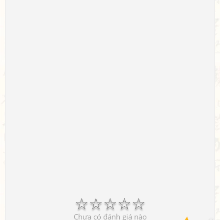
☆
☆
☆
☆
☆
Chưa có đánh giá nào