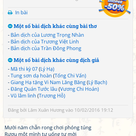
In bài
Một số bài dịch khác cùng bài thơ
-
Bản dịch của Lương Trọng Nhàn
-
Bản dịch của Trương Việt Linh
-
Bản dịch của Trần Đông Phong
Một số bài dịch khác cùng dịch giả
-
Mã thi kỳ 07
(
Lý Hạ)
-
Tung sơn dạ hoàn
(
Tống Chi Vấn)
-
Giang Hạ tặng Vi Nam Lăng Băng
(
Lý Bạch)
-
Đăng Quán Tước lâu
(
Vương Chi Hoán)
-
Vũ lâm linh
(
Trương Hỗ)
Đăng bởi
Lâm Xuân Hương
vào 10/02/2016 19:12
Mười năm chẵn rong chơi phóng túng
Rượu một mình tự uống tự mời