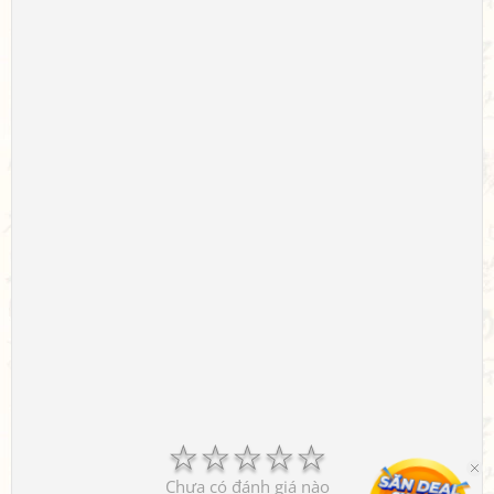
☆
☆
☆
☆
☆
Chưa có đánh giá nào