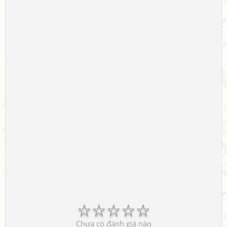
☆
☆
☆
☆
☆
Chưa có đánh giá nào