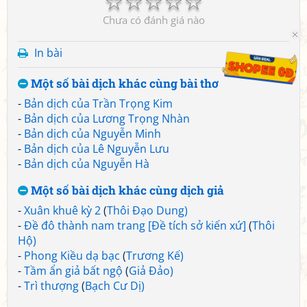
☆
☆
☆
☆
☆
Chưa có đánh giá nào
In bài
Một số bài dịch khác cùng bài thơ
-
Bản dịch của Trần Trọng Kim
-
Bản dịch của Lương Trọng Nhàn
-
Bản dịch của Nguyễn Minh
-
Bản dịch của Lê Nguyễn Lưu
-
Bản dịch của Nguyễn Hà
Một số bài dịch khác cùng dịch giả
-
Xuân khuê kỳ 2
(
Thôi Đạo Dung)
-
Đề đô thành nam trang [Đề tích sở kiến xứ]
(
Thôi
Hộ)
-
Phong Kiều dạ bạc
(
Trương Kế)
-
Tầm ẩn giả bất ngộ
(
Giả Đảo)
-
Trì thượng
(
Bạch Cư Dị)