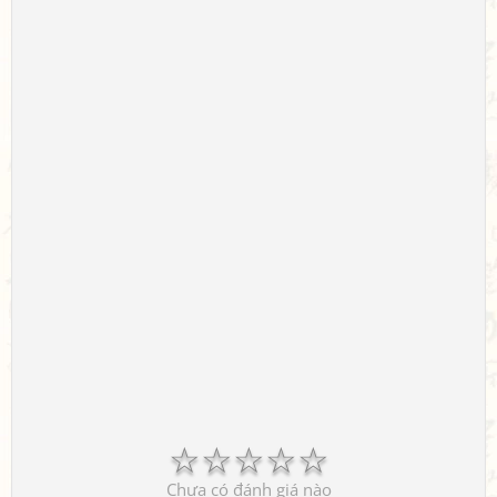
☆
☆
☆
☆
☆
Chưa có đánh giá nào