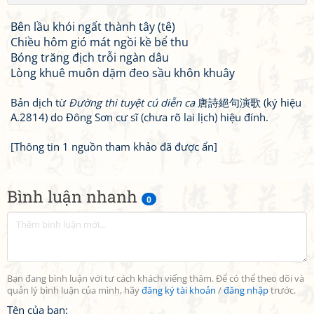
Bên lầu khói ngất thành tây (tê)
Chiều hôm gió mát ngồi kề bể thu
Bóng trăng địch trỗi ngàn dâu
Lòng khuê muôn dặm đeo sầu khôn khuây
Bản dịch từ
Đường thi tuyệt cú diễn ca
唐詩絕句演歌 (ký hiệu
A.2814) do Đông Sơn cư sĩ (chưa rõ lai lịch) hiệu đính.
[Thông tin 1 nguồn tham khảo đã được ẩn]
Bình luận nhanh
0
Bạn đang bình luận với tư cách khách viếng thăm. Để có thể theo dõi và
quản lý bình luận của mình, hãy
đăng ký tài khoản
/
đăng nhập
trước.
Tên của bạn: