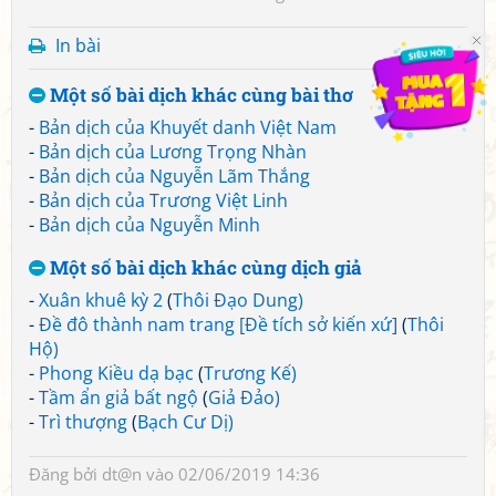
In bài
Một số bài dịch khác cùng bài thơ
-
Bản dịch của Khuyết danh Việt Nam
-
Bản dịch của Lương Trọng Nhàn
-
Bản dịch của Nguyễn Lãm Thắng
-
Bản dịch của Trương Việt Linh
-
Bản dịch của Nguyễn Minh
Một số bài dịch khác cùng dịch giả
-
Xuân khuê kỳ 2
(
Thôi Đạo Dung)
-
Đề đô thành nam trang [Đề tích sở kiến xứ]
(
Thôi
Hộ)
-
Phong Kiều dạ bạc
(
Trương Kế)
-
Tầm ẩn giả bất ngộ
(
Giả Đảo)
-
Trì thượng
(
Bạch Cư Dị)
Đăng bởi
dt@n
vào 02/06/2019 14:36