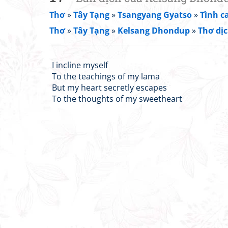
Thơ
»
Tây Tạng
»
Tsangyang Gyatso
»
Tình c
Thơ
»
Tây Tạng
»
Kelsang Dhondup
»
Thơ dịc
I incline myself
To the teachings of my lama
But my heart secretly escapes
To the thoughts of my sweetheart