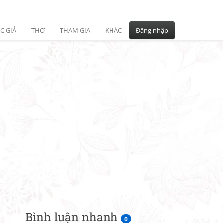
C GIẢ
THƠ
THAM GIA
KHÁC
Đăng nhập
Bình luận nhanh
0