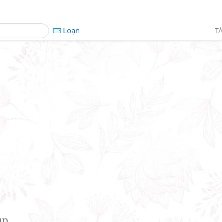
Loạn
TÁ
up