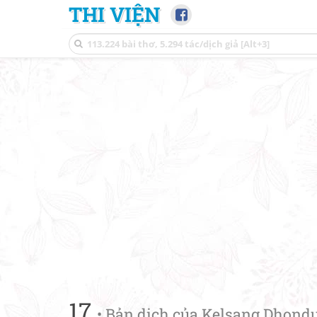
THI VIỆN
17
• Bản dịch của Kelsang Dhond