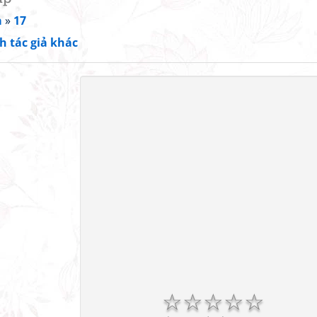
a
»
17
h tác giả khác
☆
☆
☆
☆
☆