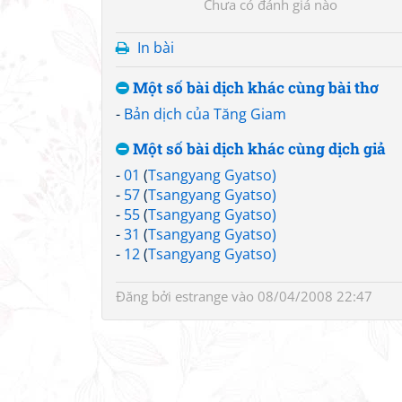
Chưa có đánh giá nào
In bài
Một số bài dịch khác cùng bài thơ
-
Bản dịch của Tăng Giam
Một số bài dịch khác cùng dịch giả
-
01
(
Tsangyang Gyatso)
-
57
(
Tsangyang Gyatso)
-
55
(
Tsangyang Gyatso)
-
31
(
Tsangyang Gyatso)
-
12
(
Tsangyang Gyatso)
Đăng bởi
estrange
vào 08/04/2008 22:47