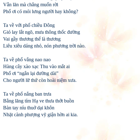
Vẫn lăn mà chẳng muốn rời
Phố ơi có mỏi lưng người hay không?
Ta về với phố chiều Đông
Gió lay lắt ngõ, mưa thông thốc đường
Vai gầy thương thế là thương
Liêu xiêu dáng nhỏ, nón phương trời nào.
Ta về phố vắng nao nao
Hàng cây xào xạc Thu vào mắt ai
Phố ơi “ngắn lại đường dài”
Cho người lữ thứ còn hoài niệm xưa.
Ta về phố nắng ban trưa
Bằng lăng tím Hạ ve thưa thớt buồn
Bàn tay níu thuở dại khôn
Nhặt cành phượng vỹ giận hờn ai kia.