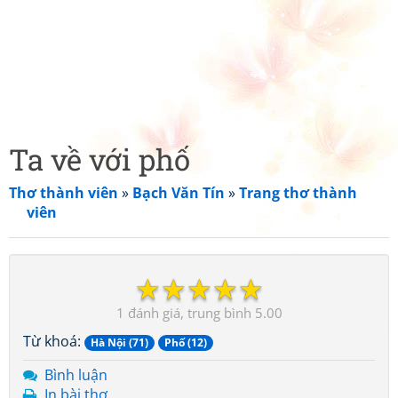
Ta về với phố
Thơ thành viên
»
Bạch Văn Tín
»
Trang thơ thành
viên
☆
☆
☆
☆
☆
1
5.00
Từ khoá:
Hà Nội (71)
Phố (12)
Bình luận
In bài thơ