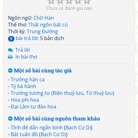
Chưa có đánh giá nào
Ngôn ngữ:
Chữ Hán
Thể thơ:
Thất ngôn bát cú
Thời kỳ:
Trung Đường
bài trả lời
: 5 bản dịch
5
Trả lời
In bài thơ
Một số bài cùng tác giả
-
Trường hận ca
-
Tỳ bà hành
-
Trường tương tư (Biện thuỷ lưu, Tứ thuỷ lưu)
-
Hoa phi hoa
-
Đại Lâm tự đào hoa
Một số bài cùng nguồn tham khảo
-
Tỉnh để dẫn ngân bình
(
Bạch Cư Dị
)
-
Bát tuấn đồ
(
Bạch Cư Dị
)