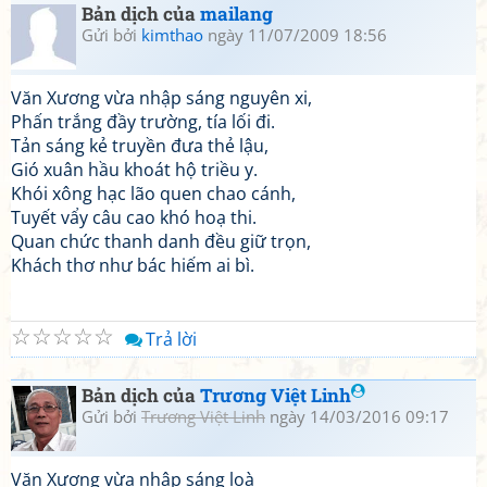
Bản dịch của
mailang
Gửi bởi
kimthao
ngày 11/07/2009 18:56
Văn Xương vừa nhập sáng nguyên xi,
Phấn trắng đầy trường, tía lối đi.
Tản sáng kẻ truyền đưa thẻ lậu,
Gió xuân hầu khoát hộ triều y.
Khói xông hạc lão quen chao cánh,
Tuyết vẩy câu cao khó hoạ thi.
Quan chức thanh danh đều giữ trọn,
Khách thơ như bác hiếm ai bì.
☆
☆
☆
☆
☆
Trả lời
Bản dịch của
Trương Việt Linh
Gửi bởi
Trương Việt Linh
ngày 14/03/2016 09:17
Văn Xương vừa nhập sáng loà