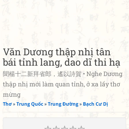
Văn Dương thập nhị tân
bái tỉnh lang, dao dĩ thi hạ
聞楊十二新拜省郎，遙以詩賀 • Nghe Dương
thập nhị mới làm quan tỉnh, ở xa lấy thơ
mừng
Thơ
»
Trung Quốc
»
Trung Đường
»
Bạch Cư Dị
☆
☆
☆
☆
☆