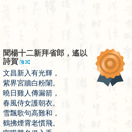
聞
楊
十
二
新
拜
省
郎
，
遙
以
詩
賀
文
昌
新
入
有
光
輝
，
紫
界
宮
牆
白
粉
闈
。
曉
日
雞
人
傳
漏
箭
，
春
風
侍
女
護
朝
衣
。
雪
飄
歌
句
高
難
和
，
鶴
拂
煙
霄
老
慣
飛
。