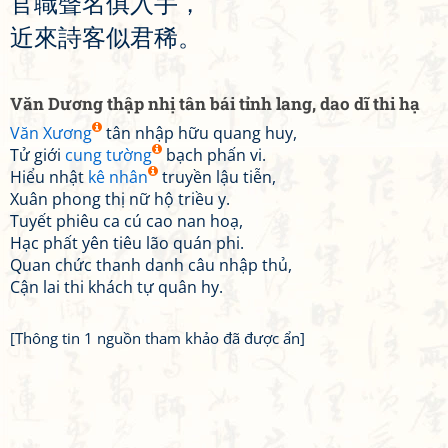
官
職
聲
名
俱
入
手
，
近
來
詩
客
似
君
稀
。
Văn Dương thập nhị tân bái tỉnh lang, dao dĩ thi hạ
Văn Xương
tân nhập hữu quang huy,
Tử giới
cung tường
bạch phấn vi.
Hiểu nhật
kê nhân
truyền lậu tiễn,
Xuân phong thị nữ hộ triều y.
Tuyết phiêu ca cú cao nan hoạ,
Hạc phất yên tiêu lão quán phi.
Quan chức thanh danh câu nhập thủ,
Cận lai thi khách tự quân hy.
[Thông tin 1 nguồn tham khảo đã được ẩn]