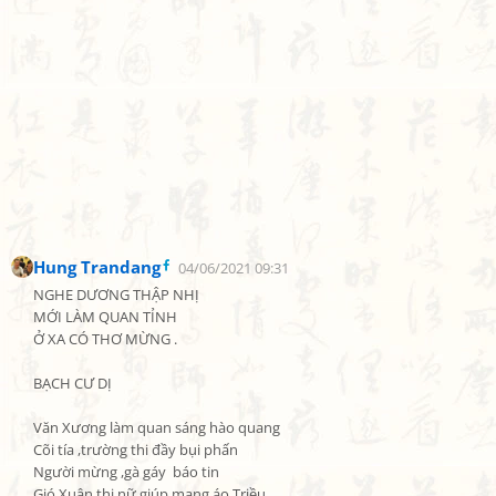
Hung Trandang
04/06/2021 09:31
NGHE DƯƠNG THẬP NHỊ

MỚI LÀM QUAN TỈNH

Ở XA CÓ THƠ MỪNG .

BẠCH CƯ DỊ

Văn Xương làm quan sáng hào quang

Cõi tía ,trường thi đầy bụi phấn

Người mừng ,gà gáy  báo tin

Gió Xuân thị nữ giúp mang áo Triều
