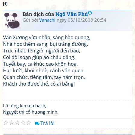
[
1
]
Bản dịch của
Ngô Văn Phú
Gửi bởi
Vanachi
ngày 05/10/2008 20:54
Văn Xương vừa nhập, sáng hào quang,
Nhà học thêm sang, bụi trắng đường.
Trực nhật, tên giờ, người đến báo,
Coi đòi soạn giúp áo chầu dâng.
Tuyết bay, ca khúc cao khôn hoạ,
Hạc lướt, khói nhoè, cánh vốn quen.
Quan chức, tiếng tăm, tay nắm trọn,
Khách thơ được thế, có ai bằng!
Lộ tòng kim dạ bạch,
Nguyệt thị cố hương minh.
☆
☆
☆
☆
☆
Trả lời