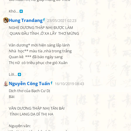
Khó… 
Hung Trandang
23/05/2021 02:23
NGHE DƯƠNG THẬP NHỊ ĐƯỢC LÀM

 QUAN ĐẦU TỈNH ,Ở XA LẤY  THƠ MỪNG

Vân dương* mới hiện sáng lấp lánh

Nhà  học** màu tía ,nhà trong trắng

Quan kê  *** đã báo ngày sang

Thị nữ  có triều phục che gió Xuân

Lời… 
Nguyễn Công Tuấn
16/10/2019 08:43
Dịch thơ của Bạch Cư Dị

Bài:

VĂN DƯƠNG THẬP NHỊ TÂN BÁI

 TỈNH LANG DẠ DĨ THỊ HA

Nguyên văn:
