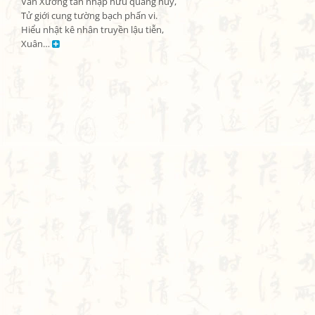
Văn Xương tân nhập hữu quang huy,

Tử giới cung tường bạch phấn vi.

Hiểu nhật kê nhân truyền lậu tiễn,

Xuân… 