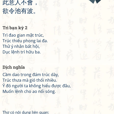
此
意
人
不
會
，
欲
令
池
有
波
。
Trì bạn kỳ 2
Trì đao gian mật trúc,
Trúc thiểu phong lai đa.
Thử ý nhân bất hội,
Dục lệnh trì hữu ba.
Dịch nghĩa
Cầm dao trong đám trúc dày,
Trúc thưa mà gió thổi nhiều.
Ý đó người ta không hiểu được đâu,
Muốn lệnh cho ao nổi sóng.
Thơ có nội dung liên quan: