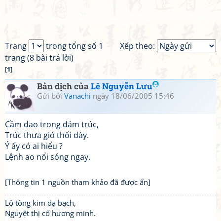
Trang
trong tổng số 1
Xếp theo:
trang (8 bài trả lời)
[
1
]
Bản dịch của
Lê Nguyễn Lưu
Gửi bởi
Vanachi
ngày 18/06/2005 15:46
Cầm dao trong đám trúc,
Trúc thưa gió thổi dày.
Ý ấy có ai hiểu ?
Lệnh ao nổi sóng ngay.
[Thông tin 1 nguồn tham khảo đã được ẩn]
Lộ tòng kim dạ bạch,
Nguyệt thị cố hương minh.