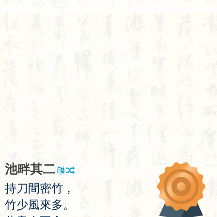
池
畔
其
二
持
刀
間
密
竹
，
竹
少
風
來
多
。