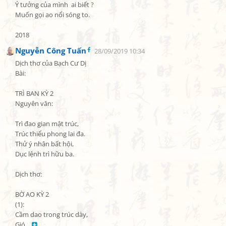
Ý tưởng của mình  ai biết ?

Muốn gọi ao nổi sóng to.

2018
Nguyễn Công Tuấn
28/09/2019 10:34
Dịch thơ của Bạch Cư Dị

Bài:

TRÌ BAN KỲ 2

Nguyên văn:

Trì đao gian mật trúc,

Trúc thiểu phong lai đa.

Thử ý nhân bất hội,

Dục lệnh trì hữu ba.

Dịch thơ:

BỜ AO KỲ 2

(1):

Cầm dao trong trúc dày,

Gió… 