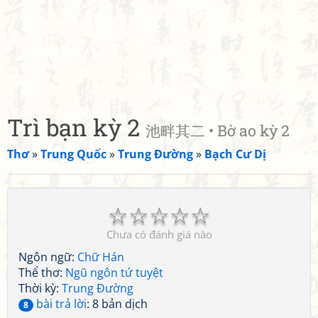
Trì bạn kỳ 2
池畔其二 • Bờ ao kỳ 2
Thơ
»
Trung Quốc
»
Trung Đường
»
Bạch Cư Dị
☆
☆
☆
☆
☆
Chưa có đánh giá nào
Ngôn ngữ:
Chữ Hán
Thể thơ:
Ngũ ngôn tứ tuyệt
Thời kỳ:
Trung Đường
bài trả lời
: 8 bản dịch
8