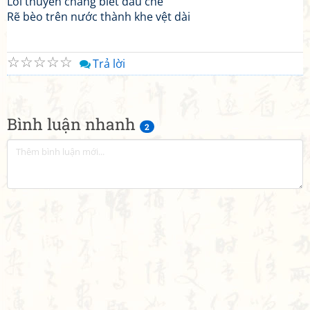
Lối thuyền chẳng biết dấu che
Rẽ bèo trên nước thành khe vệt dài
☆
☆
☆
☆
☆
Trả lời
Bình luận nhanh
2