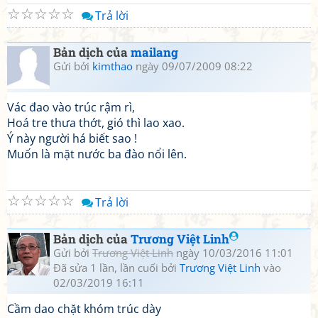
☆
☆
☆
☆
☆
Trả lời
Bản dịch của
mailang
Gửi bởi
kimthao
ngày 09/07/2009 08:22
Vác đao vào trúc rậm rì,
Hoá tre thưa thớt, gió thì lao xao.
Ý này người há biết sao !
Muốn là mặt nước ba đào nổi lên.
☆
☆
☆
☆
☆
Trả lời
Bản dịch của
Trương Việt Linh
Gửi bởi
Trương Việt Linh
ngày 10/03/2016 11:01
Đã sửa 1 lần, lần cuối bởi
Trương Việt Linh
vào
02/03/2019 16:11
Cầm dao chặt khóm trúc dày