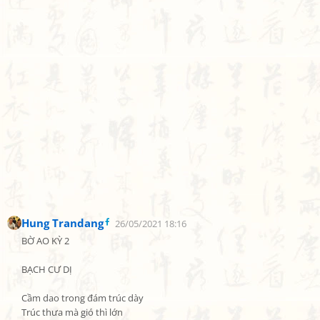
Hung Trandang
26/05/2021 18:16
BỜ AO KỲ 2

BẠCH CƯ DỊ

Cầm dao trong đám trúc dày

Trúc thưa mà gió thì lớn
